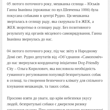
05 лютого поточного року, мешканка селища – Юськів
Ганна Іванівна (проживає по вул.Шевченка 100б) була
покусана собаками в центрі Рудно. Ця мешканка
зверталась в селищу раду, яка скерувала її в ЖЕК, а
ЖЕК зворотньо в селищну раду. Без позитивного
результату від органів місцевого самоврядування, Ганна
Іванівна звернулась до нас.
04 лютого поточного року, під час звіту в Народному
Домі смт. Рудно депутатів від «Об’єднання «Самопоміч»
до нас звернулася координатор ініціативи Dog-Friendly
City – Ольга Кирилович, яка висловила необхідність
гуманного регулювання популяції безпритульних собак
в селищі, та створення безпечного клімату для спільного
існування мешканців, та таких собак.
Просимо взяти до уваги, що крім небезпеки укусу
людей, безпритульні собаки є джерелом ризику
зараження сказом. При неконтрольованому розмноженні