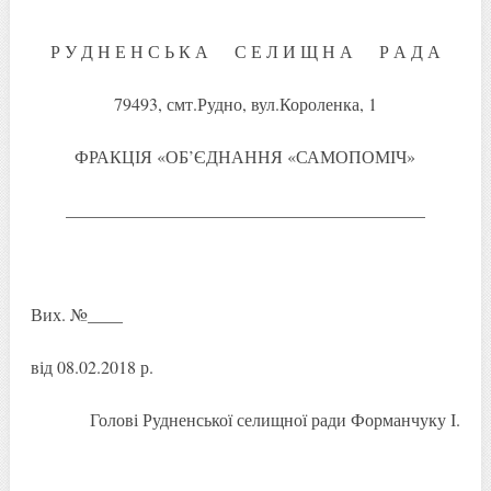
Р У Д Н Е Н С Ь К А С Е Л И Щ Н А Р А Д А
79493, смт.Рудно, вул.Короленка, 1
ФРАКЦІЯ «ОБ’ЄДНАННЯ «САМОПОМІЧ»
_________________________________________
Вих. №____
від 08.02.2018 р.
Голові Рудненської селищної ради Форманчуку І.