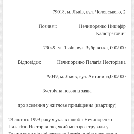
79018, м. Львів, вул. Чоловського, 2
Позивач: Нечипоренко Никифір
Калістратович
79049, м. Львів, вул. Зубрівська, 000/000
Відповідач: Нечипоренко Палагія Несторівна
79049, м. Львів, вул. Антонича,000/000
Зустрічна позовна заява
про вселення у житлове приміщення (квартиру)
29 лютого 1999 року я уклав шлюб з Нечипоренко
Палагією Несторівною, який ми зареєстрували у
Галицькому відділі реєстрації актів цивільного стану