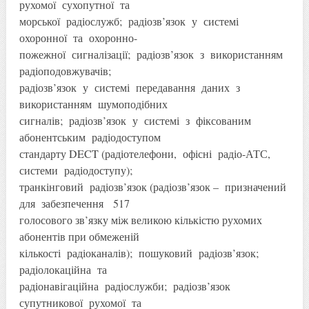
рухомої сухопутної та
морської радіослужб; радіозв’язок у системі
охоронної та охоронно-
пожежної сигналізації; радіозв’язок з використанням
радіоподовжувачів;
радіозв’язок у системі передавання даних з
використанням шумоподібних
сигналів; радіозв’язок у системі з фіксованим
абонентським радіодоступом
стандарту DECT (радіотелефони, офісні радіо-АТС,
системи радіодоступу);
транкінговий радіозв’язок (радіозв’язок – призначений
для забезпечення 517
голосового зв’язку між великою кількістю рухомих
абонентів при обмеженій
кількості радіоканалів); пошуковий радіозв’язок;
радіолокаційна та
радіонавігаційна радіослужби; радіозв’язок
супутникової рухомої та