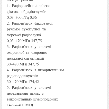
1. Радіорелейний зв’язок
фіксованої радіослужби
0,03–300 ГГц 0,36
2. Радіозв’язок фіксованої,
рухомої сухопутної та
морської радіослужб
0,03–470 МГц 347,75
3. Радіозв’язок у системі
охоронної та охоронно-
пожежної сигналізації
30–470 МГц 347,75
4. Радіозв’язок з використанням
радіоподовжувачів
30–470 МГц 174,42
5. Радіозв’язок у системі
передавання даних з
використанням шумоподібних
1427–2400 МГц