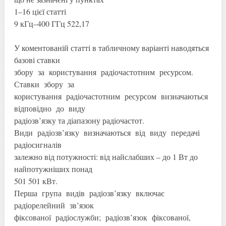
1–16 цієї статті
9 кГц–400 ГГц 522,17
У коментованій статті в табличному варіанті наводяться
базові ставки
збору за користування радіочастотним ресурсом.
Ставки збору за
користування радіочастотним ресурсом визначаються
відповідно до виду
радіозв’язку та діапазону радіочастот.
Види радіозв’язку визначаються від виду передачі
радіосигналів
залежно від потужності: від найслабших – до 1 Вт до
найпотужніших понад
501 501 кВт.
Перша група видів радіозв’язку включає
радіорелейний зв’язок
фіксованої радіослужби; радіозв’язок фіксованої,