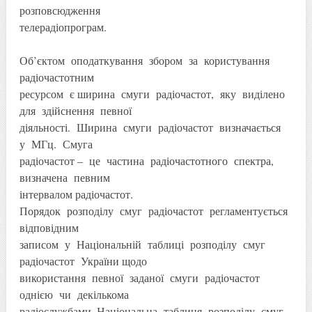
розповсюдження
телерадіопрограм.
Об’єктом оподаткування збором за користування
радіочастотним
ресурсом є ширина смуги радіочастот, яку виділено
для здійснення певної
діяльності. Ширина смуги радіочастот визначається
у МГц. Смуга
радіочастот – це частина радіочастотного спектра,
визначена певним
інтервалом радіочастот.
Порядок розподілу смуг радіочастот регламентується
відповідним
записом у Національній таблиці розподілу смуг
радіочастот України щодо
використання певної заданої смуги радіочастот
однією чи декількома
радіослужбами. Національна таблиця розподілу смуг