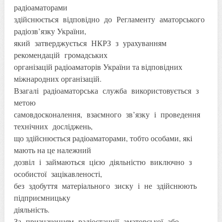
радіоаматорами
здійснюється відповідно до Регламенту аматорського
радіозв’язку України,
який затверджується НКРЗ з урахуванням
рекомендацій громадських
організацій радіоаматорів України та відповідних
міжнародних організацій.
Взагалі радіоаматорська служба використовується з
метою
самовдосконалення, взаємного зв’язку і проведення
технічних досліджень,
що здійснюється радіоаматорами, тобто особами, які
мають на це належний
дозвіл і займаються цією діяльністю виключно з
особистої зацікавленості,
без здобуття матеріального зиску і не здійснюють
підприємницьку
діяльність.
За призначенням радіостанції аматорської або