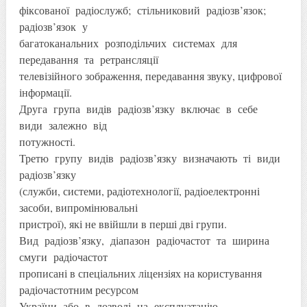
фіксованої радіослужб; стільниковий радіозв’язок;
радіозв’язок у
багатоканальних розподільчих системах для
передавання та ретрансляції
телевізійного зображення, передавання звуку, цифрової
інформації.
Друга група видів радіозв’язку включає в себе
види залежно від
потужності.
Третю групу видів радіозв’язку визначають ті види
радіозв’язку
(служби, системи, радіотехнології, радіоелектронні
засоби, випромінювальні
пристрої), які не ввійшли в перші дві групи.
Вид радіозв’язку, діапазон радіочастот та ширина
смуги радіочастот
прописані в спеціальних ліцензіях на користування
радіочастотним ресурсом
України або в дозволі на експлуатацію