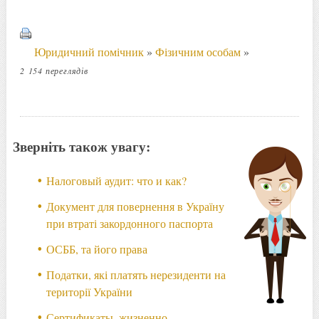
Юридичний помічник
»
Фізичним особам
»
2 154 переглядів
Зверніть також увагу:
Налоговый аудит: что и как?
Документ для повернення в Україну
при втраті закордонного паспорта
ОСББ, та його права
Податки, які платять нерезиденти на
території України
Сертификаты, жизненно-