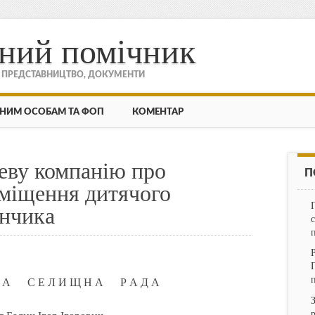
ний помічник
, ПРЕДСТАВНИЦТВО, ДОКУМЕНТИ
НИМ ОСОБАМ ТА ФОП
КОМЕНТАР
еву компанію про
П
міщення дитячого
анчика
Ь К А С Е Л И Щ Н А Р А Д А