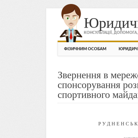
Юридич
КОНСУЛЬТАЦІЇ, ДОПОМОГА
МЕНЮ
Skip to content
ФІЗИЧНИМ ОСОБАМ
ЮРИДИЧ
Звернення в мереж
спонсорування роз
спортивного майд
Р У Д Н Е Н С 