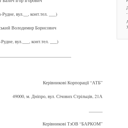
т Балич Ігор Ігорович
-
-Рудне, вул.__, конт.тел. ___)
нський Володимир Борисович
-Рудне, вул.___, конт.тел. ___)
________________________________
Керівникові Корпорації “АТБ”
49000, м. Дніпро, вул. Січових Стрільців, 21А
______
Керівникові ТзОВ “БАРКОМ”