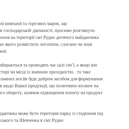
ої компанії та торгових марок, що
 господарській діяльності, просимо розглянути
ення на території смт.Рудне дитячого майданчика
ах якого розмістити логотипи, слогани чи інші
нії.
бираються та проводять час цілі сім’ї, а якщо він
орі чи місці із значною прохідністю, то таке
кламних носіїв буде добрим засобом для формування
ів щодо Вашої продукції, що позитивно вплине на
вого обороту, шляхом підвищення попиту на продукт
данчика може бути територія парку із стадіоном під
ського та Шевченка в смт.Рудне.