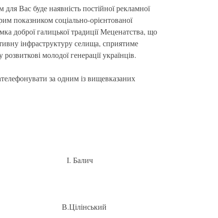
 для Вас буде наявність постійної рекламної
обрим показником соціально-орієнтованої
мка доброї галицької традиції Меценатства, що
ивну інфраструктуру селища, сприятиме
розвиткові молодої генерації українців.
ателефонувати за одним із вищевказаних
щної ради І. Балич
ної ради В.Цілінський