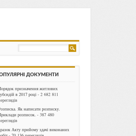
ОПУЛЯРНІ ДОКУМЕНТИ
Порядок призначення житлових
субсидій в 2017 році
- 2 682 811
переглядів
Розписка. Як написати розписку.
Приклади розписок.
- 387 480
переглядів
Зразок Акту прийому здачі виконаних
робіт
- 70 136 переглядів