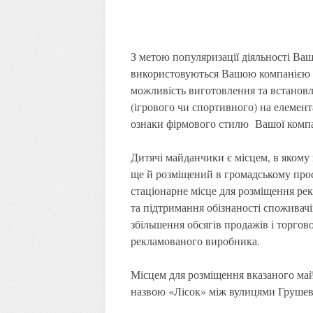
З метою популяризації діяльності Ваш
використовуються Вашою компанією в
можливість виготовлення та встановл
(ігрового чи спортивного) на елемент
ознаки фірмового стилю Вашої компа
Дитячі майданчики є місцем, в якому з
ще й розміщений в громадському прост
стаціонарне місце для розміщення ре
та підтримання обізнаності споживач
збільшення обсягів продажів і торго
рекламованого виробника.
Місцем для розміщення вказаного май
назвою «Лісок» між вулицями Грушев