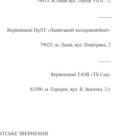
79015, м.Львів вул. Героїв УПА, 72
_____
Керівникові ПрАТ «Львівський холодокомбінат»
79025, м. Львів, вул. Повітряна, 2
_____
Керівникові ТзОВ «ТБ Сад»
81500, м. Городок, вул. В. Івасюка, 2-г
АТСЬКЕ ЗВЕРНЕННЯ