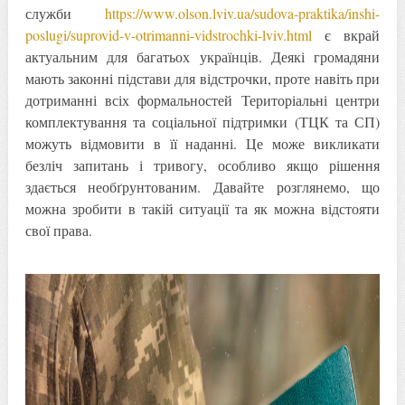
служби
https://www.olson.lviv.ua/sudova-praktika/inshi-
poslugi/suprovid-v-otrimanni-vidstrochki-lviv.html
є вкрай
актуальним для багатьох українців. Деякі громадяни
мають законні підстави для відстрочки, проте навіть при
дотриманні всіх формальностей Територіальні центри
комплектування та соціальної підтримки (ТЦК та СП)
можуть відмовити в її наданні. Це може викликати
безліч запитань і тривогу, особливо якщо рішення
здається необґрунтованим. Давайте розглянемо, що
можна зробити в такій ситуації та як можна відстояти
свої права.