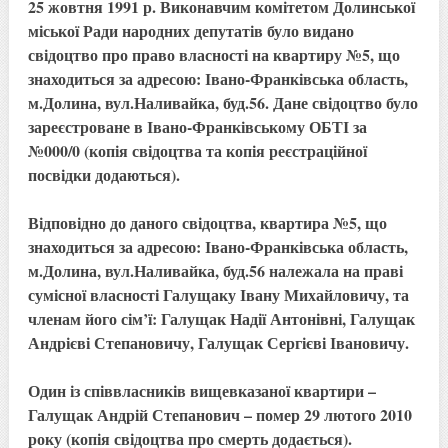
25 жовтня 1991 р. Виконавчим комітетом Долинської
міської Ради народних депутатів було видано
свідоцтво про право власності на квартиру №5, що
знаходиться за адресою: Івано-Франківська область,
м.Долина, вул.Наливайка, буд.56. Дане свідоцтво було
зареєстроване в Івано-Франківському ОБТІ за
№000/0 (копія свідоцтва та копія реєстраційної
посвідки додаються).
Відповідно до даного свідоцтва, квартира №5, що
знаходиться за адресою: Івано-Франківська область,
м.Долина, вул.Наливайка, буд.56 належала на праві
сумісної власності Галущаку Івану Михайловичу, та
членам його сім’ї: Галущак Надії Антонівні, Галущак
Андрієві Степановичу, Галущак Сергієві Івановичу.
Один із співвласників вищевказаної квартири –
Галущак Андрій Степанович – помер 29 лютого 2010
року (копія свідоцтва про смерть додається).