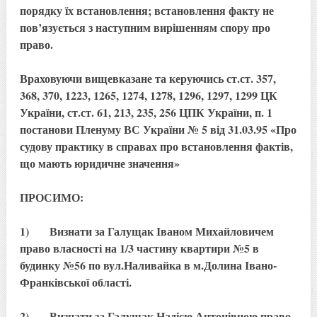
порядку їх встановлення; встановлення факту не
пов’язується з наступним вирішенням спору про
право.
Враховуючи вищевказане та керуючись ст.ст. 357,
368, 370, 1223, 1265, 1274, 1278, 1296, 1297, 1299 ЦК
України, ст.ст. 61, 213, 235, 256 ЦПК України, п. 1
постанови Пленуму ВС України № 5 від 31.03.95 «Про
судову практику в справах про встановлення фактів,
що мають юридичне значення»
ПРОСИМО:
1) Визнати за Галущак Іваном Михайловичем
право власності на 1/3 частину квартири №5 в
будинку №56 по вул.Наливайка в м.Долина Івано-
Франківської області.
2) Визнати за Галущак Надією Антонівною право