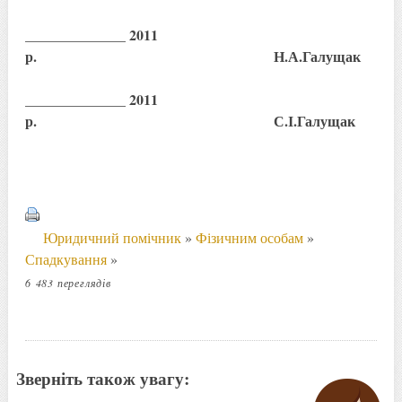
______________ 2011
р. Н.А.Галущак
______________ 2011
р. С.І.Галущак
Юридичний помічник
»
Фізичним особам
»
Спадкування
»
6 483 переглядів
Зверніть також увагу: