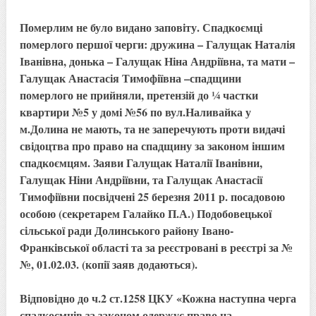
Померлим не було видано заповіту. Спадкоємці
померлого першої черги: дружина – Галущак Наталія
Іванівна, донька – Галущак Ніна Андріївна, та мати –
Галущак Анастасія Тимофіївна –спадщини
померлого не прийняли, претензій до ¼ частки
квартири №5 у домі №56 по вул.Наливайка у
м.Долина не мають, та не заперечують проти видачі
свідоцтва про право на спадщину за законом іншим
спадкоємцям. Заяви Галущак Наталії Іванівни,
Галущак Ніни Андріївни, та Галущак Анастасії
Тимофіївни посвідчені 25 березня 2011 р. посадовою
особою (секретарем Галайко П.А.) Подобовецької
сільської ради Долинського району Івано-
Франківської області та за реєстровані в реєстрі за №
№, 01.02.03. (копії заяв додаються).
Відповідно до ч.2 ст.1258 ЦКУ «Кожна наступна черга
спадкоємців за законом одержує право на