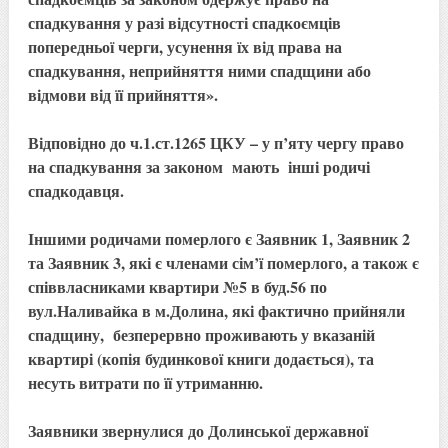
спадкування у разі відсутності спадкоємців
попередньої черги, усунення їх від права на
спадкування, неприйняття ними спадщини або
відмови від її прийняття».
Відповідно до ч.1.ст.1265 ЦКУ – у п’яту чергу право
на спадкування за законом мають інші родичі
спадкодавця.
Іншими родичами померлого є Заявник 1, Заявник 2
та Заявник 3, які є членами сім’ї померлого, а також є
співвласниками квартири №5 в буд.56 по
вул.Наливайка в м.Долина, які фактично прийняли
спадщину, безперервно проживають у вказаній
квартирі (копія будинкової книги додається), та
несуть витрати по її утриманню.
Заявники звернулися до Долинської державної