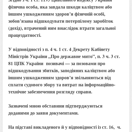
фізична особа, яка завдала шкоди каліцтвом або
іншим ушкодженням здоров’я фізичній особі,
зобов’язана відшкодувати потерпілому заробіток
(дохід), втрачений ним внаслідок втрати загальної
працездатності.
У відповідності з п. 4 ч. 1 ст. 4 Декрету Кабінету
Міністрів України „Про державне мито”, п. 3 ч. 3 ст.
81 ЦПК України позивачі — за позовами про
відшкодування збитків, заподіяних каліцтвом або
іншим ушкодженням здоров’я звільняються від
сплати судового збору та витрат на інформаційно-
технічне забезпечення розгляду справи.
Зазначені мною обставини підтверджуються
доданими до заяви документами.
На підставі викладеного й у відповідності із ст. 16, ч.