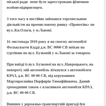
міської ради мене було зареєстровано фізичною
особою-підприємцем.
З того часу я постійно займаюся торговельною
діяльністю на промисловому ринку «Провесінь» по
вул..Кн.Ольги, у м.Львові.
16 листопада 2010 року я на своєму автомобілі
Фольксваген Кадді д.н. ВС 0000 СВ поїхав на
гуртівню по вул. Бузковій у м.Львові за товаром.
При виїзді із вул. Бузкової на вул..Навроцького, на
повороті, мій автомобіль зіткнувся з автомобілем
КРАЗ, д.н. ВС 00 00 СВ, під керуванням
Мартиросяніна Порфирія Тимофійовича. Даний
громадянин також є власником автомобіля КРАЗ,
д.н. ВС 00 00 СВ.
Винним у дорожньо-транспортній пригоді був