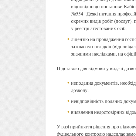
відповідно до постанови Кабіне
№554 “Деякі питання професійн
окремих видів робіт (послуг), 
у реєстрі атестованих осіб;
ліцензію на провадження господ
за класом наслідків (відповідал
значними наслідками, на офіці
Підставою для відмови у видачі дозво
неподання документів, необхід
дозволу;
невідповідність поданих докум
виявлення недостовірних відо
У разі прийняття рішення про відмову
будівельного контролю надсилає замо