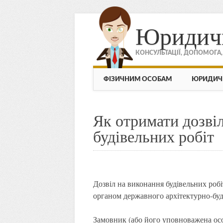
Юридич
КОНСУЛЬТАЦІЇ, ДОПОМОГА
МЕНЮ
Skip to content
ФІЗИЧНИМ ОСОБАМ
ЮРИДИЧ
Як отримати дозві
будівельних робіт
Дозвіл на виконання будівельних робі
органом державного архітектурно-бу
Замовник (або його уповноважена осо