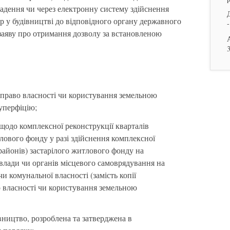
адення чи через електронну систему здійснення
р у будівництві до відповідного органу державного
-
заяву про отримання дозволу за встановленою
 право власності чи користування земельною
суперфіцію;
щодо комплексної реконструкції кварталів
тлового фонду у разі здійснення комплексної
орайонів) застарілого житлового фонду на
влади чи органів місцевого самоврядування на
и комунальної власності (замість копії
о власності чи користування земельною
вництво, розроблена та затверджена в