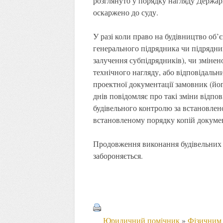
розглянуто у порядку нагляду Держарх
оскаржено до суду.
У разі коли право на будівництво об’
генерального підрядника чи підрядни
залучення субпідрядників), чи змінено
технічного нагляду, або відповідальни
проектної документації замовник (йо
днів повідомляє про такі зміни відпо
будівельного контролю за встановлен
встановленому порядку копій докумен
Продовження виконання будівельних р
забороняється.
Юридичний помічник
»
Фізичним