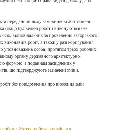
будінспекцією (без права видачі дозволу) або
єкта передано іншому замовникові або змінено
ка (якщо будівельні роботи виконуються без
 осіб, відповідальних за проведення авторського і
х виконавців робіт, а також у разі коригування
го уповноважена особа) протягом трьох робочих
відному органу державного архітектурно-
ою формою, з поданням засвідчених у
тів, що підтверджують зазначені зміни.
обіт без повідомлення про внесення змін
 особам
»
Життя, робота, кримінал
»