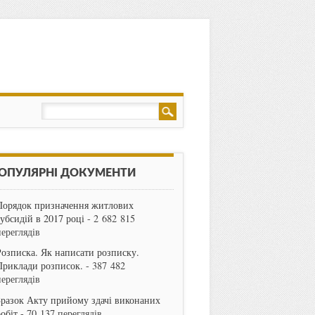
ОПУЛЯРНІ ДОКУМЕНТИ
Порядок призначення житлових
субсидій в 2017 році
- 2 682 815
переглядів
Розписка. Як написати розписку.
Приклади розписок.
- 387 482
переглядів
Зразок Акту прийому здачі виконаних
робіт
- 70 137 переглядів