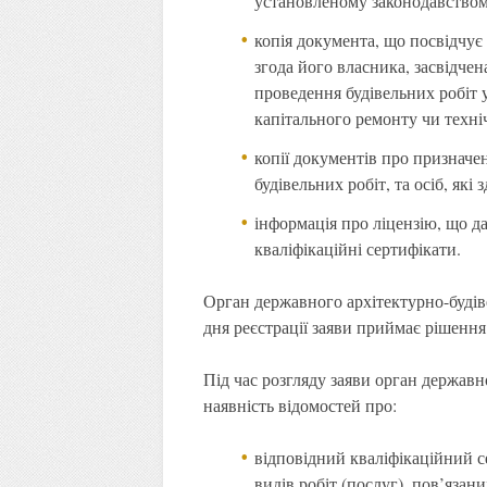
установленому законодавством
копія документа, що посвідчує
згода його власника, засвідче
проведення будівельних робіт у
капітального ремонту чи техн
копії документів про призначе
будівельних робіт, та осіб, які
інформація про ліцензію, що да
кваліфікаційні сертифікати.
Орган державного архітектурно-будів
дня реєстрації заяви приймає рішення
Під час розгляду заяви орган державн
наявність відомостей про:
відповідний кваліфікаційний с
видів робіт (послуг), пов’язани