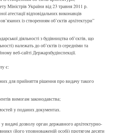
ту Міністрів України від 23 травня 2011 р.
ої атестації відповідальних виконавців
пов’язаних із створенням об’єктів архітектури”
арської діяльності з будівництва об’єктів, що
ьності) належать до об’єктів із середніми та
йному веб-сайті Держархбудінспекції.
лу є:
них для прийняття рішення про видачу такого
ентів вимогам законодавства;
мостей у поданих документах.
 у видачі дозволу орган державного архітектурно-
внику (його уповноваженій особі) протягом десяти