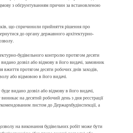
відмову з обґрунтуванням причин за встановленою
іків, що спричинили прийняття рішення про
вернутися до органу державного архітектурно-
озволу.
тектурно-будівельного контролю протягом десяти
е видано дозвіл або відмову в його видачі, замовник
ля вжиття протягом десяти робочих днів заходів,
волу або відмовою в його видачі.
буде видано дозвіл або відмову в його видачі,
 виникає на десятий робочий день з дня реєстрації
екомендованим листом до Держархбудінспекції, а
озволу на виконання будівельних робіт може бути