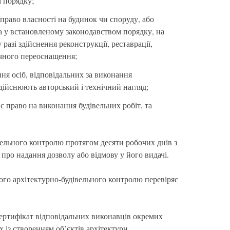
 порядку;
 право власності на будинок чи споруду, або
на у встановленому законодавством порядку, на
 разі здійснення реконструкції, реставрації,
ічного переоснащення;
ння осіб, відповідальних за виконання
 здійснюють авторський і технічний нагляд;
є право на виконання будівельних робіт, та
ельного контролю протягом десяти робочих днів з
 про надання дозволу або відмову у його видачі.
ого архітектурно-будівельного контролю перевіряє
ертифікат відповідальних виконавців окремих
х із створенням об’єктів архітектури,