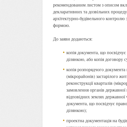
рекомендованим листом з описом вкл
декларативних та дозвільних процеду
архітектурно-будівельного контролю 
формою.
До заяви додаються:
копія документа, що посвідчує
ділянкою, або копія договору 
копія розпорядчого документа 
(мікрорайонів) застарілого жи
реконструкції кварталів (мікр
замовлення органів державної 
відповідних землях державної ч
документа, що посвідчує прав
ділянкою);
проектна документація на буді