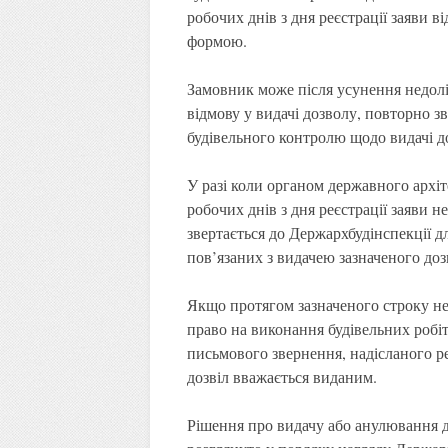
робочих днів з дня реєстрації заяви 
формою.
Замовник може після усунення недол
відмову у видачі дозволу, повторно з
будівельного контролю щодо видачі д
У разі коли органом державного архі
робочих днів з дня реєстрації заяви н
звертається до Держархбудінспекції д
пов’язаних з видачею зазначеного доз
Якщо протягом зазначеного строку не 
право на виконання будівельних робіт
письмового звернення, надісланого р
дозвіл вважається виданим.
Рішення про видачу або анулювання д