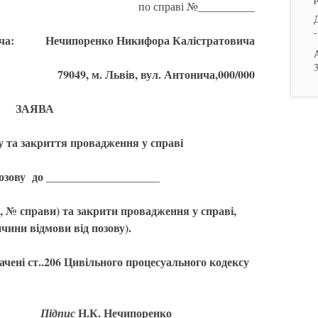
по справі №__________
-
ача: Нечипоренко Никифора Калістратовича
79049, м. Львів, вул. Антонича,000/000
ЗАЯВА
у та закриття провадження у справі
озову до ____________________
у, № справи) та закрити провадження у справі,
чини відмови від позову).
бачені ст..206 Цивільного процесуального кодексу
 р.
Н.К. Нечипоренко
Підпис