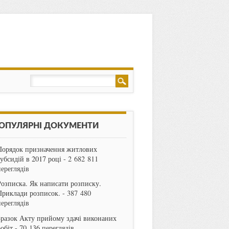
ОПУЛЯРНІ ДОКУМЕНТИ
Порядок призначення житлових
субсидій в 2017 році
- 2 682 811
переглядів
Розписка. Як написати розписку.
Приклади розписок.
- 387 480
переглядів
Зразок Акту прийому здачі виконаних
робіт
- 70 136 переглядів