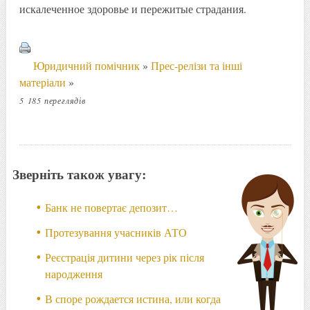
искалеченное здоровье и пережитые страдания.
Юридичний помічник
»
Прес-релізи та інші
матеріали
»
5 185 переглядів
Зверніть також увагу:
Банк не повертає депозит…
Протезування учасників АТО
Реєстрація дитини через рік після
народження
В споре рождается истина, или когда