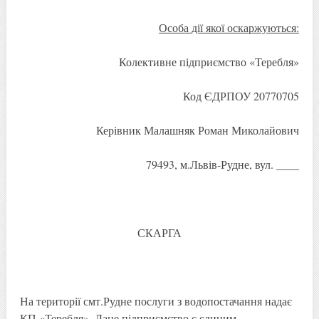
Особа дії якої оскаржуються:
Колективне підприємство «Теребля»
Код ЄДРПОУ 20770705
Керівник Малашняк Роман Миколайович
79493, м.Львів-Рудне, вул. ____
СКАРГА
На території смт.Рудне послуги з водопостачання надає
КП «Теребля». Дане підприємство є єдиним