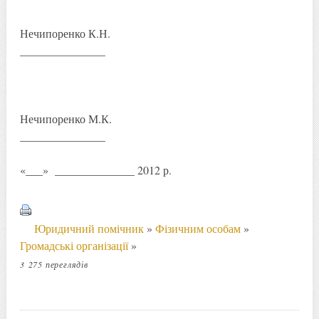
Нечипоренко К.Н.
_______________
Нечипоренко М.К.
_______________
«___» ______________ 2012 р.
Юридичний помічник
»
Фізичним особам
»
Громадські організації
»
3 275 переглядів