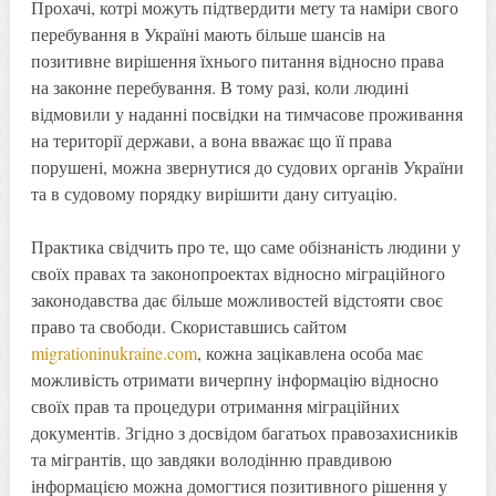
Прохачі, котрі можуть підтвердити мету та наміри свого
перебування в Україні мають більше шансів на
позитивне вирішення їхнього питання відносно права
на законне перебування. В тому разі, коли людині
відмовили у наданні посвідки на тимчасове проживання
на території держави, а вона вважає що її права
порушені, можна звернутися до судових органів України
та в судовому порядку вирішити дану ситуацію.
Практика свідчить про те, що саме обізнаність людини у
своїх правах та законопроектах відносно міграційного
законодавства дає більше можливостей відстояти своє
право та свободи. Скориставшись сайтом
migrationinukraine.com
, кожна зацікавлена особа має
можливість отримати вичерпну інформацію відносно
своїх прав та процедури отримання міграційних
документів. Згідно з досвідом багатьох правозахисників
та мігрантів, що завдяки володінню правдивою
інформацією можна домогтися позитивного рішення у