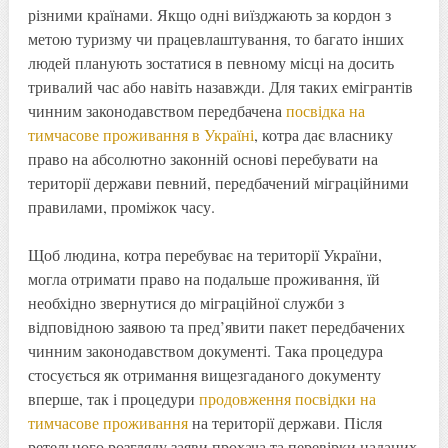
різними країнами. Якщо одні виїзджають за кордон з
метою туризму чи працевлаштування, то багато інших
людей планують зостатися в певному місці на досить
тривалий час або навіть назавжди. Для таких емігрантів
чинним законодавством передбачена
посвідка на
тимчасове проживання в Україні
, котра дає власнику
право на абсолютно законній основі перебувати на
території держави певний, передбачений міграційними
правилами, проміжок часу.
Щоб людина, котра перебуває на території України,
могла отримати право на подальше проживання, їй
необхідно звернутися до міграційної служби з
відповідною заявою та пред’явити пакет передбачених
чинним законодавством документі. Така процедура
стосується як отримання вищезгаданого документу
вперше, так і процедури
продовження посвідки на
тимчасове проживання
на території держави. Після
ретельного розгляду заяви прохача та перевірки наданих