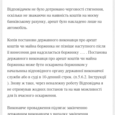
Відповідачем не було дотримано черговості стягнення,
оскільки не зважаючи на наявність коштів на моєму
банківському рахунку, арешт було накладено лише на
автомобіль.
Копія постанови державного виконавця про арешт
коштів чи майна боржника не пізніше наступного після
її винесення дня надсилається боржнику …. . Постанова
державного виконавця про арешт коштів чи майна
боржника може бути оскаржена боржником у
начальника відповідного органу державної виконавчої
служби або в суді в 10-денний строк. (п.5.6.2. Інструкції
). Знову ж таки, через неналежну роботу Відповідача я
не отримував жодних постанов та на мав можливості
для їх вчасного оскарження.
Виконавче провадження підлягає закінченню
державним виконавцем у випадку закінчення