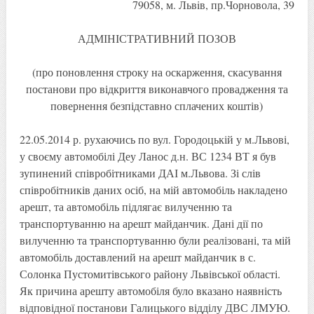
79058, м. Львiв, пр.Чорновола, 39
АДМІНІСТРАТИВНИЙ ПОЗОВ
(про поновлення строку на оскарження, скасування
постанови про відкриття виконавчого провадження та
повернення безпідставно сплачених коштів)
22.05.2014 р. рухаючись по вул. Городоцькій у м.Львові,
у своєму автомобілі Деу Ланос д.н. ВС 1234 ВТ я був
зупинений співробітниками ДАІ м.Львова. Зі слів
співробітників даних осіб, на мій автомобіль накладено
арешт, та автомобіль підлягає вилученню та
транспортуванню на арешт майданчик. Дані дії по
вилученню та транспортуванню були реалізовані, та мій
автомобіль доставлений на арешт майданчик в с.
Солонка Пустомитівського району Львівської області.
Як причина арешту автомобіля було вказано наявність
відповідної постанови Галицького відділу ДВС ЛМУЮ.