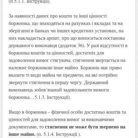
(п.5.1.1. Інструкції).
За наявності даних про кошти та інші цінності
боржника, що знаходяться на рахунках і вкладах та на
зберіганні в банках чи інших кредитних установах, на
них накладається арешт, про що виноситься постанова
державного виконавця (додаток 36). У разі відсутності в
боржника коштів та цінностей, достатніх для
задоволення вимог стягувача, стягнення звертається на
належне боржникові інше майно. Боржник має право
вказати ті види майна чи предмети, на які потрібно
звернути стягнення в першу чергу. Державний
виконавець зобов’язаний задовольнити вимоги
боржника…5.1.3. Інструкції).
Якщо в боржника – фізичної особи достатньо коштів та
цінностей для задоволення вимог за виконавчими
стягнення не може бути звернено на
документами, то
інше майно.
(п. 5.1.4. Інструкції ).