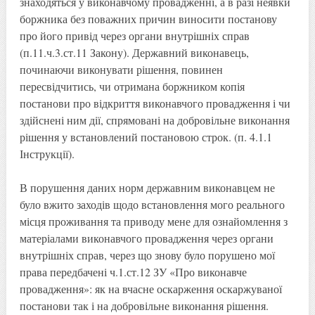
знаходяться у виконавчому провадженні, а в разі неявки
боржника без поважних причин виносити постанову
про його привід через органи внутрішніх справ
(п.11.ч.3.ст.11 Закону). Державний виконавець,
починаючи виконувати рішення, повинен
пересвідчитись, чи отримана боржником копія
постанови про відкриття виконавчого провадження і чи
здійснені ним дії, спрямовані на добровільне виконання
рішення у встановлений постановою строк. (п. 4.1.1
Інструкції).
В порушення даних норм державним виконавцем не
було вжито заходів щодо встановлення мого реального
місця проживання та приводу мене для ознайомлення з
матеріалами виконавчого провадження через органи
внутрішніх справ, через що знову було порушено мої
права передбачені ч.1.ст.12 ЗУ «Про виконавче
провадження»: як на вчасне оскарження оскаржуваної
постанови так і на добровільне виконання рішення.