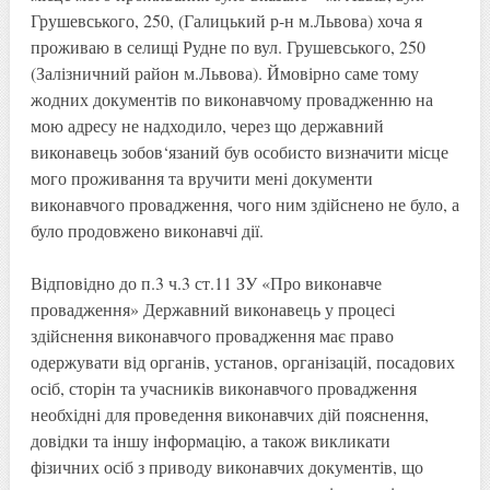
Грушевського, 250, (Галицький р-н м.Львова) хоча я
проживаю в селищі Рудне по вул. Грушевського, 250
(Залізничний район м.Львова). Ймовірно саме тому
жодних документів по виконавчому провадженню на
мою адресу не надходило, через що державний
виконавець зобов‘язаний був особисто визначити місце
мого проживання та вручити мені документи
виконавчого провадження, чого ним здійснено не було, а
було продовжено виконавчі дії.
Відповідно до п.3 ч.3 ст.11 ЗУ «Про виконавче
провадження» Державний виконавець у процесі
здійснення виконавчого провадження має право
одержувати від органів, установ, організацій, посадових
осіб, сторін та учасників виконавчого провадження
необхідні для проведення виконавчих дій пояснення,
довідки та іншу інформацію, а також викликати
фізичних осіб з приводу виконавчих документів, що