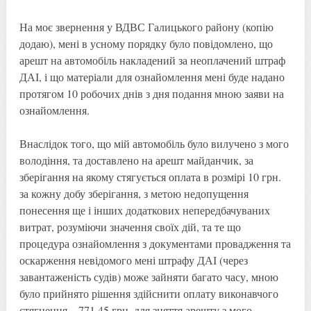
На моє звернення у ВДВС Галицького району (копію
додаю), мені в усному порядку було повідомлено, що
арешт на автомобіль накладений за неоплачений штраф
ДАІ, і що матеріали для ознайомлення мені буде надано
протягом 10 робочих днів з дня подання мною заяви на
ознайомлення.
Внаслідок того, що мій автомобіль було вилучено з мого
володіння, та доставлено на арешт майданчик, за
зберігання на якому стягується оплата в розмірі 10 грн.
за кожну добу зберігання, з метою недопущення
понесення ще і інших додаткових непередбачуваних
витрат, розуміючи значення своїх дій, та те що
процедура ознайомлення з документами провадження та
оскарження невідомого мені штрафу ДАІ (через
завантаженість судів) може зайняти багато часу, мною
було прийнято рішення здійснити оплату виконавчого
стягнення – 771,45 грн. для зняття арешту з мого