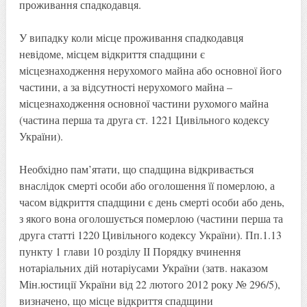
проживання спадкодавця.
У випадку коли місце проживання спадкодавця
невідоме, місцем відкриття спадщини є
місцезнаходження нерухомого майна або основної його
частини, а за відсутності нерухомого майна –
місцезнаходження основної частини рухомого майна
(частина перша та друга ст. 1221 Цивільного кодексу
України).
Необхідно пам’ятати, що спадщина відкривається
внаслідок смерті особи або оголошення її померлою, а
часом відкриття спадщини є день смерті особи або день,
з якого вона оголошується померлою (частини перша та
друга статті 1220 Цивільного кодексу України). Пп.1.13
пункту 1 глави 10 розділу ІІ Порядку вчинення
нотаріальних дій нотаріусами України (затв. наказом
Мін.юстиції України від 22 лютого 2012 року № 296/5),
визначено, що місце відкриття спадщини