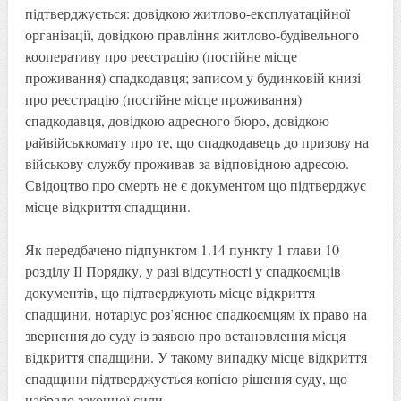
підтверджується: довідкою житлово-експлуатаційної
організації, довідкою правління житлово-будівельного
кооперативу про реєстрацію (постійне місце
проживання) спадкодавця; записом у будинковій книзі
про реєстрацію (постійне місце проживання)
спадкодавця, довідкою адресного бюро, довідкою
райвійськкомату про те, що спадкодавець до призову на
військову службу проживав за відповідною адресою.
Свідоцтво про смерть не є документом що підтверджує
місце відкриття спадщини.
Як передбачено підпунктом 1.14 пункту 1 глави 10
розділу ІІ Порядку, у разі відсутності у спадкоємців
документів, що підтверджують місце відкриття
спадщини, нотаріус роз’яснює спадкоємцям їх право на
звернення до суду із заявою про встановлення місця
відкриття спадщини. У такому випадку місце відкриття
спадщини підтверджується копією рішення суду, що
набрало законної сили.