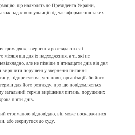
ормацію, що надходять до Президента України,
також надає консультації під час оформлення таких
я громадян», звернення розглядаються і
 місяця від дня їх надходження, а ті, які не
евідкладно, але не пізніше п’ятнадцяти днів від дня
н вирішити порушені у зверненні питання
ану, підприємства, установи, організації або його
ермін для його розгляду, про що повідомляється
ому загальний термін вирішення питань, порушених
рока п’яти днів.
ний отриманою відповіддю, він може поскаржитися
.
ни, або звернутися до суду