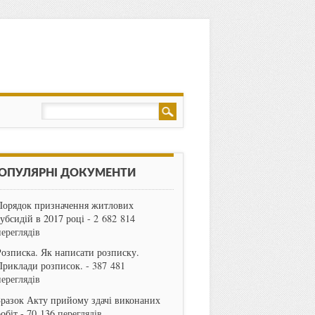
ОПУЛЯРНІ ДОКУМЕНТИ
Порядок призначення житлових
субсидій в 2017 році
- 2 682 814
переглядів
Розписка. Як написати розписку.
Приклади розписок.
- 387 481
переглядів
Зразок Акту прийому здачі виконаних
робіт
- 70 136 переглядів