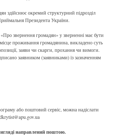
дян здійснює окремий структурний підрозділ
 Приймальня Президента України.
У «Про звернення громадян» у зверненні має бути
і, місце проживання громадянина, викладено суть
позиції, заяви чи скарги, прохання чи вимоги.
писано заявником (заявниками) із зазначенням
ограму або поштовий сервіс, можна надіслати
dkrytist@apu.gov.ua
вигляді направлений поштою.