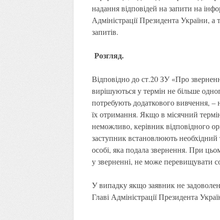
надання відповідей на запити на інф
Адміністрації Президента України, а 
запитів.
Розгляд.
Відповідно до ст.20 ЗУ «Про зверненн
вирішуються у термін не більше одного
потребують додаткового вивчення, – н
їх отримання. Якщо в місячний термі
неможливо, керівник відповідного орг
заступник встановлюють необхідний т
особі, яка подала звернення. При ць
у зверненні, не може перевищувати со
У випадку якщо заявник не задоволе
Главі Адміністрації Президента Украї