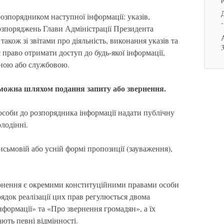
озпорядником наступної інформації: указів,
-
озпоряджень Глави Адміністрації Президента
акож зі звітами про діяльність, виконання указів та
право отримати доступ до будь-якої інформації,
мною або службовою.
 можна шляхом подання запит
у або звернення
.
особи до розпорядника інформації надати публічну
лодінні.
исьмовій або усній формі пропозиції (зауваження),
ернення є окремими конституційними правами особи
ядок реалізації цих прав регулюється двома
нформації» та «Про звернення громадян», а їх
ють певні відмінності.