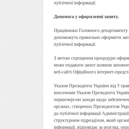
публічної інформації.
Допомог
а у оформленні запит
у.
Працівники Головного департаменту з
допоможуть правильно оформити запи
публічної інформації.
З метою спрощення процедури оформл
може подавати запит шляхом заповне
веб-сайті Офіційного інтернет-предс
Указом Президента України від 5 трав
внесеними Указом Президента Україн
першочергові заходи щодо забезпечен
органах, створених Президентом Укр
до публічної інформації Адміністрац
структурним підрозділом, який орган
інформації, відповідає за розгляд, оп