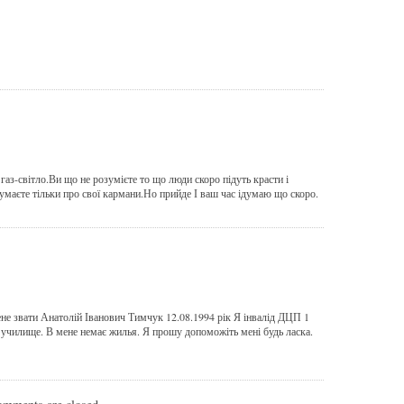
газ-світло.Ви що не розумієте то що люди скоро підуть красти і
думаєте тільки про свої кармани.Но прийде І ваш час ідумаю що скоро.
е звати Анатолій Іванович Тимчук 12.08.1994 рік Я інвалід ДЦП 1
 училище. В мене немає жилья. Я прошу допоможіть мені будь ласка.