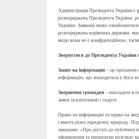
Адміністрація Президента України є р
розпоряджень Президента України, р
України. Заявник може ознайомитися т
розпоряджень керівника держави, має 
якщо вона не є конфіденційною, тає
Звернутися до Президента України
Запит на інформацію
– це прохання 
інформацію, що знаходиться у його во
Звернення громадян
– викладені в п
заяви (клопотання) і скарги.
Право на інформацію та право на зв
і мають різну юридичну природу. Пор
законами: «Про доступ до публічної і
оформлення та процедури розгляду ма