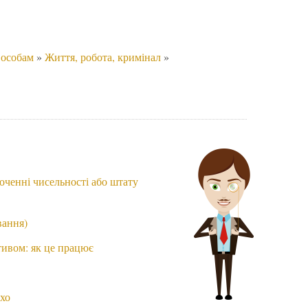
 особам
»
Життя, робота, кримінал
»
оченні чисельності або штату
вання)
ивом: як це працює
хо