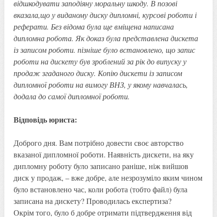
відшкодувати заподіяну моральну шкоду. В позові
вказала,що у виданому диску дипломні, курсові роботи і
реферати. Без відома була ще вміщена написана
дипломна робота. Як доказ була представлена дискета
із записом роботи. пізніше було встановлено, що запис
роботи на дискету був зроблений за рік до випуску у
продаж згаданого диску. Копію дискети із записом
дипломної роботи на вимогу ВНЗ, у якому навчалась,
додала до самої дипломної роботи.
Відповідь юриста:
Доброго дня. Вам потрібно довести своє авторство
вказаної дипломної роботи. Наявність дискети, на яку
дипломну роботу було записано раніше, ніж вийшов
диск у продаж, – вже добре, але незрозуміло яким чином
було встановлено час, коли робота (тобто файл) була
записана на дискету? Проводилась експертиза?
Окрім того, було б добре отримати підтвердження від