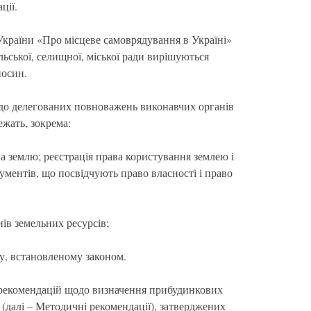
ції.
 України «Про місцеве самоврядування в Україні»
ьської, селищної, міської ради вирішуються
носин.
у до делегованих повноважень виконавчих органів
ежать, зокрема:
на землю; реєстрація права користування землею і
кументів, що посвідчують право власності і право
нів земельних ресурсів;
у, встановленому законом.
рекомендацій щодо визначення прибудинкових
(далі – Методичні рекомендації), затверджених