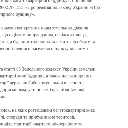
асників багатоквартирного будинку», постанови
0.2002 № 1521 «Про реалізацію Закону України «Про
тирного будинку».
изначено конкретних норм земельних ділянок
 що є цілком виправданим, оскільки площа,
ізна, а будівництво нових залежить від обсягу та
еченості певного населеного пункту вільними
 та статті 83 Земельного кодексу України земельні
вартирні жилі будинки, а також належні до них
торії державної або комунальної власності,
дприємствам, установам і організаціям, які
ами.
лянок, на яких розташовані багатоквартирні жилі
лі, споруди та прибудинкові території,
поділу території кварталу, мікрорайону та