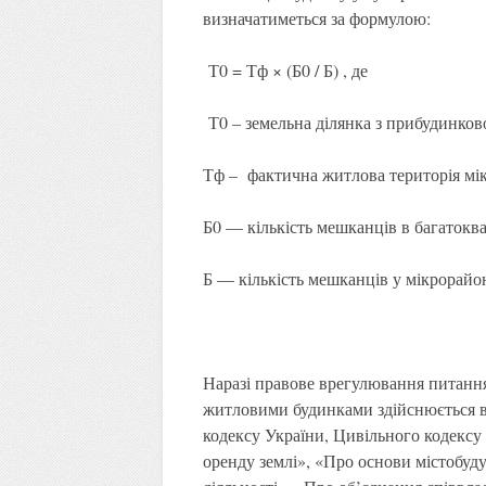
визначатиметься за формулою:
Т0 = Тф × (Б0 / Б) , де
Т0 – земельна ділянка з прибудинков
Тф – фактична житлова територія мік
Б0 — кількість мешканців в багатокв
Б — кількість мешканців у мікрорайоні
Наразі правове врегулювання питанн
житловими будинками здійснюється ві
кодексу України, Цивільного кодексу
оренду землі», «Про основи містобуд