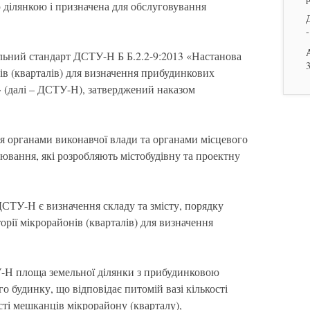
 ділянкою і призначена для обслуговування
-
льний стандарт ДСТУ-Н Б Б.2.2-9:2013 «Настанова
ів (кварталів) для визначення прибудинкових
» (далі – ДСТУ-Н), затверджений наказом
я органами виконавчої влади та органами місцевого
ювання, які розробляють містобудівну та проектну
СТУ-Н є визначення складу та змісту, порядку
орії мікрорайонів (кварталів) для визначення
Н площа земельної ділянки з прибудинковою
 будинку, що відповідає питомій вазі кількості
сті мешканців мікрорайону (кварталу),