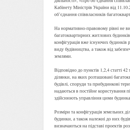
діяльності», «Про об’єднання співвл
Кабінету Міністрів України від 11.1
об’єднання співвласників багатоквар
На нормативно-правовому рівні не в
багатоквартирних житлових будинків,
конфігурація вже існуючих будинків р
виду будівництва, а також від забезп
землями.
Відповідно до пунктів 1,2,4 статті 42
ділянки, на яких розташовані багаток
будівлі, споруди та прибудинкові тери
надаються в постійне користування пі
здійснюють управління цими будинк
Розміри та конфігурація земельних ді
будинки, а також належні до них будів
визначаються на підставі проектів роз