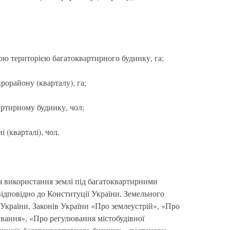
ою територією багатоквартирного будинку, га;
рорайону (кварталу), га;
артирному будинку, чол;
 (кварталі), чол.
я використання землі під багатоквартирними
дповідно до Конституції України, Земельного
 України, Законів України «Про землеустрій», «Про
ування», «Про регулювання містобудівної