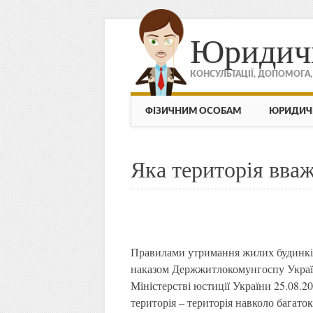
Юридич
КОНСУЛЬТАЦІЇ, ДОПОМОГА
МЕНЮ
Skip to content
ФІЗИЧНИМ ОСОБАМ
ЮРИДИЧ
Яка територія вва
Правилами утримання жилих будинків
наказом Держжитлокомунгоспу Україн
Міністерстві юстиції України 25.08.2
територія – територія навколо багато