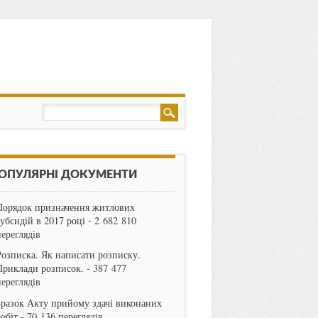
ОПУЛЯРНІ ДОКУМЕНТИ
Порядок призначення житлових
субсидій в 2017 році
- 2 682 810
переглядів
Розписка. Як написати розписку.
Приклади розписок.
- 387 477
переглядів
Зразок Акту прийому здачі виконаних
робіт
- 70 136 переглядів