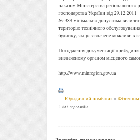
наказом Міністерства регіонального 
господарства України від 29.12.2011
№ 389 мінімально допустима величин
територію технічного обслуговуванн
будинку, якщо зазначене можливе в іс
Погодження документації прибудинков
визначеному органом місцевого само
http.//www.minregion.gov.ua
Юридичний помічник
»
Фізичним
2 441 переглядів
Зверніть також увагу: