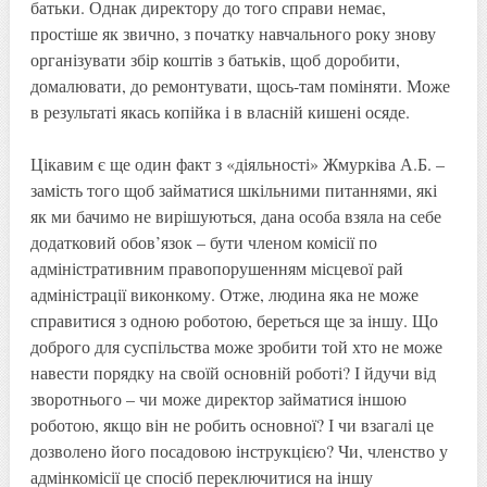
батьки. Однак директору до того справи немає,
простіше як звично, з початку навчального року знову
організувати збір коштів з батьків, щоб доробити,
домалювати, до ремонтувати, щось-там поміняти. Може
в результаті якась копійка і в власній кишені осяде.
Цікавим є ще один факт з «діяльності» Жмурківа А.Б. –
замість того щоб займатися шкільними питаннями, які
як ми бачимо не вирішуються, дана особа взяла на себе
додатковий обов’язок – бути членом комісії по
адміністративним правопорушенням місцевої рай
адміністрації виконкому. Отже, людина яка не може
справитися з одною роботою, береться ще за іншу. Що
доброго для суспільства може зробити той хто не може
навести порядку на своїй основній роботі? І йдучи від
зворотнього – чи може директор займатися іншою
роботою, якщо він не робить основної? І чи взагалі це
дозволено його посадовою інструкцією? Чи, членство у
адмінкомісії це спосіб переключитися на іншу