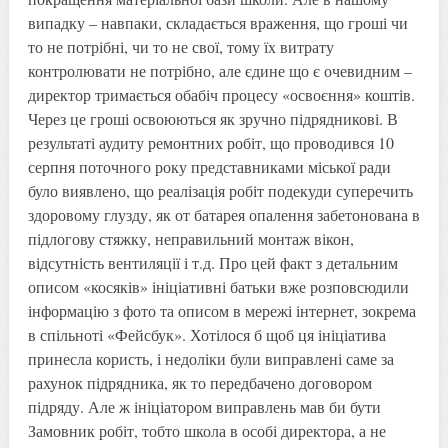
випадку – навпаки, складається враження, що гроші чи
то не потрібні, чи то не свої, тому їх витрату
контролювати не потрібно, але єдине що є очевидним –
директор тримається обабіч процесу «освоєння» коштів.
Через це гроші освоюються як зручно підрядникові. В
результаті аудиту ремонтних робіт, що проводився 10
серпня поточного року представниками міської ради
було виявлено, що реалізація робіт подекуди суперечить
здоровому глузду, як от батарея опалення забетонована в
підлогову стяжку, неправильний монтаж вікон,
відсутність вентиляції і т.д. Про цей факт з детальним
описом «косяків» ініціативні батьки вже розповсюдили
інформацію з фото та описом в мережі інтернет, зокрема
в спільноті «Фейсбук». Хотілося б щоб ця ініціатива
принесла користь, і недоліки були виправлені саме за
рахунок підрядника, як то передбачено договором
підряду. Але ж ініціатором виправлень мав би бути
Замовник робіт, тобто школа в особі директора, а не