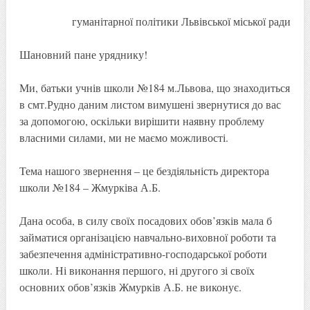
гуманітарної політики Львівської міської ради
Шановний пане уряднику!
Ми, батьки учнів школи №184 м.Львова, що знаходиться
в смт.Рудно даним листом вимушені звернутися до вас
за допомогою, оскільки вирішити наявну проблему
власними силами, ми не маємо можливості.
Тема нашого звернення – це бездіяльність директора
школи №184 – Жмурківа А.Б.
Дана особа, в силу своїх посадових обов’язків мала б
займатися організацією навчально-виховної роботи та
забезпечення адміністративно-господарської роботи
школи. Ні виконання першого, ні другого зі своїх
основних обов’язків Жмурків А.Б. не виконує.