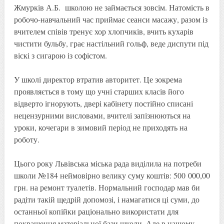
Жмурків А.Б. школою не займається зовсім. Натомість в
робочо-навчальний час приймає сеанси масажу, разом із
вчителем співів тренує хор хлопчиків, вчить кухарів
чистити бульбу, грає настільний гольф, веде диспути під
віскі з сигарою із софістом.
У школі директор втратив авторитет. Це зокрема
проявляється в тому що учні старших класів його
відверто ігнорують, двері кабінету постійно списані
нецензурними висловами, вчителі запізнюються на
уроки, кочегари в зимовий період не приходять на
роботу.
Цього року Львівська міська рада виділила на потреби
школи №184 неймовірно велику суму коштів: 500 000,00
грн. на ремонт туалетів. Нормальний господар мав би
радіти такій щедрій допомозі, і намагатися ці суми, до
останньої копійки раціонально використати для
покращення матеріальної бази школи. Але в нашому