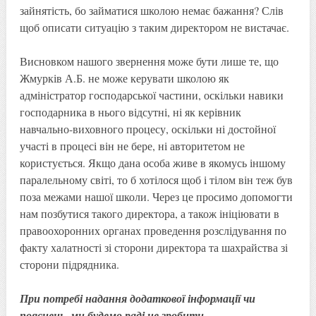
зайнятість, бо займатися школою немає бажання? Слів
щоб описати ситуацію з таким директором не вистачає.
Висновком нашого звернення може бути лише те, що
Жмурків А.Б. не може керувати школою як
адміністратор господарської частини, оскільки навики
господарника в нього відсутні, ні як керівник
навчально-виховного процесу, оскільки ні достойної
участі в процесі він не бере, ні авторитетом не
користується. Якщо дана особа живе в якомусь іншому
паралельному світі, то б хотілося щоб і тілом він теж був
поза межами нашої школи. Через це просимо допомогти
нам позбутися такого директора, а також ініціювати в
правоохоронних органах проведення розслідування по
факту халатності зі сторони директора та шахрайства зі
сторони підрядника.
При потребі надання додаткової інформації чи
пояснень, ми будемо раді це зробити.