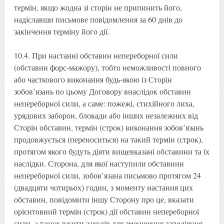
термін, якщо жодна зі сторін не припинить його,
надіславши письмове повідомлення за 60 днів до
закінчення терміну його дії.
10.4. При настанні обставин непереборної сили
(обставин форс-мажору), тобто неможливості повного
або часткового виконання будь-якою із Сторін
зобов’язань по цьому Договору внаслідок обставин
непереборної сили, а саме: пожежі, стихійного лиха,
урядових заборон, блокади або інших незалежних від
Сторін обставин, термін (строк) виконання зобов’язань
продовжується (переноситься) на такий термін (строк),
протягом якого будуть діяти вищевказані обставини та їх
наслідки. Сторона, для якої наступили обставини
непереборної сили, зобов’язана письмово протягом 24
(двадцяти чотирьох) годин, з моменту настання цих
обставин, повідомити іншу Сторону про це, вказати
орієнтовний термін (строк) дії обставин непереборної
сили, а також вжити заходів для зменшення заподіяння