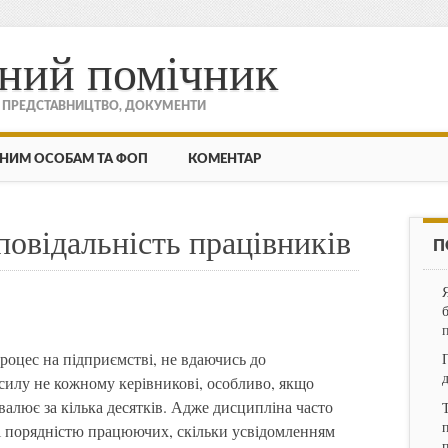
ний помічник
, ПРЕДСТАВНИЦТВО, ДОКУМЕНТИ
НИМ ОСОБАМ ТА ФОП
КОМЕНТАР
повідальність працівників
П
оцес на підприємстві, не вдаючись до
 силу не кожному керівникові, особливо, якщо
евалює за кілька десятків. Адже дисципліна часто
п
ю і порядністю працюючих, скільки усвідомленням