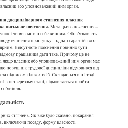
є власник або уповноважений ним орган.
ння дисциплінарного стягнення власник
ика письмове пояснення.
Мета цього пояснення –
упок і чи визнає він себе винним. Обов’язковість
воду вчинення проступку – одна з гарантій того,
ірним. Відсутність пояснення повинно бути
відмову працівника дати таке. Причому це не
, якщо власник або уповноважений ним орган має
кщо порушник трудової дисципліни відмовився від
 за підписом кількох осіб. Складається він і тоді,
оті в нетверезому стані, відмовляється пройти
 сп’яніння.
ідальність
рних стягнень. Як вже було сказано, покарання
ів, включаючи посаду, форму власності