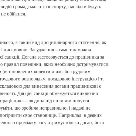
водій громадського транспорту, наслідки будуть
 не обійтися.
днього, є такий вид дисциплінарного стягнення, як
к і письмовою. Засудження – саме так можна
ї санкції. Догана застосовується до працівника за
о правил поведінки, яких необхідно дотримуватися
ів (встановлених колективним або трудовим
рудового розпорядку, посадовою інструкцією і т.
 складовою для винесення догани працівникові є
іяльності. Дія цієї санкції обмежується виключно
працівника – людина під впливом почуття
зуміти, що зробила неправильно, і надалі не
погіршити своє становище. Наприклад, в деяких
евного проміжку часу отримує кілька доган, його