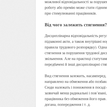
можливої ​​відповідальності за поруш
роботу або премію може стати гідним
при стимулюванні працівників.
Від чого залежить стягнення?
Дисциплінарна відповідальність регу
підзаконні акти, а також внутрішні н
правила трудового розпорядку). Одна
стягнення за порушення трудової дисц
звільнення. Але на практиці статута
передбачені й інші дисциплінарні стягн
Вид стягнення залежить, насамперед,
направлено на обмеження або позбав
Сюди належать і пониження в посаді (
зазвичай менш радикальні і пов’язані
працівника без обмеження його прав. 
догана, попередження і т. д.