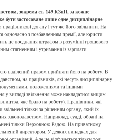
авством, зокрема ст.
149 КЗпП, за кожне
е бути застосоване лише одне дисциплінарне
працівникові догану і тут же його звільнити. На
ся одночасно з позбавленням премії, але юристи
обить це поєднання штрафом в розумінні грошового
рним стягненням і утримання із зарплати
 хто наділений правом прийняти його на роботу. В
давством, на працівників, які несуть дисциплінарну
и документами, положеннями та іншими
ня у вигляді звільнення може накладатися вищим
ництва, яке брало на роботу). Працівники, які
 звільнені тільки за рішенням органу, який їх
них законодавством. Наприклад, судді, обрані на
льнені тільки Верховною Радою. На приватному
ільнений директором. У деяких випадках для
ої організації. Але це відбувається тільки тоді,