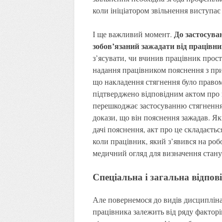
коли ініціатором звільнення виступа
До застосува
І ще важливий момент.
зобов’язаний зажадати від працівн
з’ясувати, чи вчинив працівник прост
надання працівником пояснення з при
що накладення стягнення було правом
підтверджено відповідним актом про 
перешкоджає застосуванню стягнення
докази, що він пояснення зажадав. Я
дачі пояснення, акт про це складається
коли працівник, який з’явився на роб
медичний огляд для визначення стану
Спеціальна і загальна відпов
Але повернемося до видів дисципліна
працівника залежить від ряду фактор