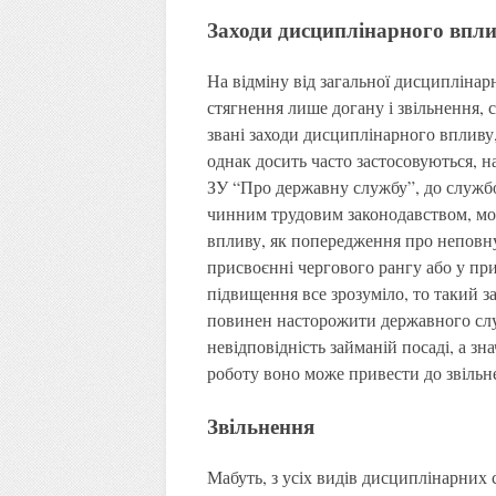
Заходи дисциплінарного впл
На відміну від загальної дисциплінарн
стягнення лише догану і звільнення, 
звані заходи дисциплінарного впливу,
однак досить часто застосовуються, н
ЗУ “Про державну службу”, до службо
чинним трудовим законодавством, мож
впливу, як попередження про неповну 
присвоєнні чергового рангу або у при
підвищення все зрозуміло, то такий 
повинен насторожити державного слу
невідповідність займаній посаді, а зн
роботу воно може привести до звільн
Звільнення
Мабуть, з усіх видів дисциплінарних 