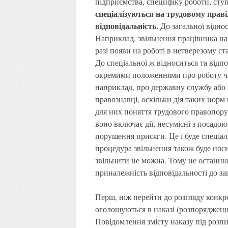
підприємства, специфіку роботи, ступ
спеціалізуються на трудовому праві
відповідальність.
До загальної віднос
Наприклад, звільнення працівника на 
разі появи на роботі в нетверезому ст
До спеціальної ж відноситься та відпо
окремими положеннями про роботу чи 
наприклад, про державну службу або п
правознавці, оскільки дія таких норм
для них поняття трудового правопор
воно включає дії, несумісні з посадо
порушення присяги. Це і буде спеціа
процедура звільнення також буде нос
звільнити не можна. Тому не останню 
приналежність відповідальності до заг
Перш, ніж перейти до розгляду конкре
оголошуються в наказі (розпорядженні
Повідомлення змісту наказу під розпи