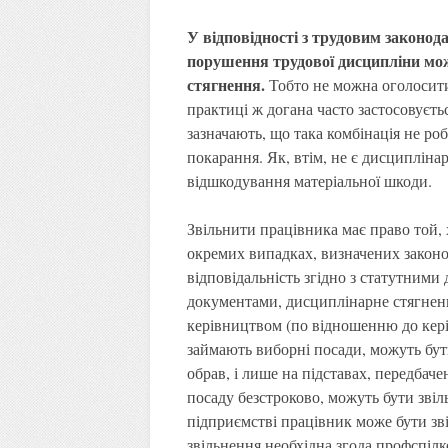
У відповідності з трудовим законод
порушення трудової дисципліни мож
стягнення.
Тобто не можна оголосити 
практиці ж догана часто застосовуєть
зазначають, що така комбінація не р
покарання. Як, втім, не є дисципліна
відшкодування матеріальної шкоди.
Звільнити працівника має право той,
окремих випадках, визначених законо
відповідальність згідно з статутним
документами, дисциплінарне стягнен
керівництвом (по відношенню до керів
займають виборні посади, можуть бути
обрав, і лише на підставах, передбаче
посаду безстроково, можуть бути зві
підприємстві працівник може бути зв
звільнення необхідна згода профспілков