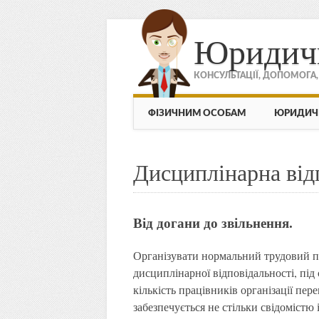
Юридич
КОНСУЛЬТАЦІЇ, ДОПОМОГА
МЕНЮ
Skip to content
ФІЗИЧНИМ ОСОБАМ
ЮРИДИЧ
Дисциплінарна від
Від догани до звільнення.
Організувати нормальний трудовий пр
дисциплінарної відповідальності, під
кількість працівників організації пер
забезпечується не стільки свідоміст