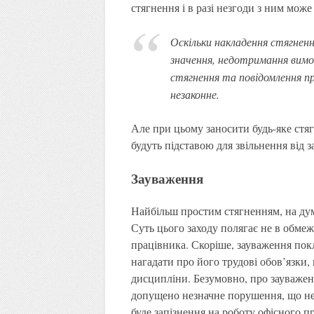
стягнення і в разі незгоди з ним мож
Оскільки накладення стягнення
значення, недотримання вимо
стягнення та повідомлення про
незаконне.
Але при цьому заносити будь-яке стяг
будуть підставою для звільнення від з
Зауваження
Найбільш простим стягненням, на думк
Суть цього заходу полягає не в обмеж
працівника. Скоріше, зауваження пок
нагадати про його трудові обов’язки
дисципліни. Безумовно, про зауважен
допущено незначне порушення, що не
буде запізнення на роботу офісного п