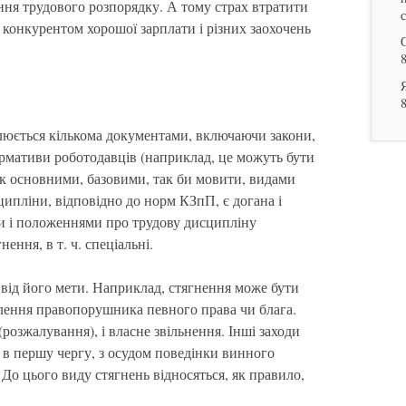
ення трудового розпорядку. А тому страх втратити
 конкурентом хорошої зарплати і різних заохочень
люється кількома документами, включаючи закони,
ормативи роботодавців (наприклад, це можуть бути
к основними, базовими, так би мовити, видами
ипліни, відповідно до норм КЗпП, є догана і
ми і положеннями про трудову дисципліну
ення, в т. ч. спеціальні.
 від його мети. Наприклад, стягнення може бути
лення правопорушника певного права чи блага.
розжалування), і власне звільнення. Інші заходи
, в першу чергу, з осудом поведінки винного
До цього виду стягнень відносяться, як правило,