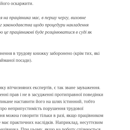
е його оскаржити.
 на працівника має, в першу чергу, виховне
г законодавства щодо процедури накладення
 це працівникові буде розцінюватися в суді як
нення в трудову книжку заборонено (крім тих, які
айманої посади).
у вітчизняних експертів, є так зване зауваження.
енні прав і не в засудженні протиправної поведінки
ликане наставити його на шлях істинний, тобто
, про неприпустимість порушення трудової
ня можна говорити тільки в разі, якщо працівником
 має практичних наслідків. Наприклад, несуттєвим
рацівника. При цьому, якщо на роботу спізнюється,