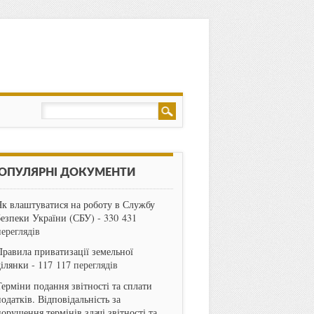
ОПУЛЯРНІ ДОКУМЕНТИ
Як влаштуватися на роботу в Службу
безпеки України (СБУ)
- 330 431
переглядів
Правила приватизації земельної
ділянки
- 117 117 переглядів
Терміни подання звітності та сплати
одатків. Відповідальність за
порушення термінів здачі звітності та