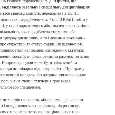
Юристи, що
інь тяжкості порушення і т. д.
, виділяють загальну і спеціальну дисциплінарну
иться відповідальність, передбачена в КЗпП.
підставах, передбачених п. 7 ст. 40 КЗпП, тобто у
ані, у стані наркотичного або токсичного сп’яніння.
відальність, яка передбачена статутами або
трудову дисципліну, а то і деякими законами –
ро судоустрій та статус суддів. Як відзначають
 поширюється на працівників окремих категорій,
ушення може бути розширеним за рахунок того, що
ю. Наприклад, суддя може бути звільнений за
льна дисциплінарна відповідальність. При цьому
ити певний порядок, без дотримання якого суддю
роль у визначенні стягнення грає якраз
альної або спеціальної.
тних видів стягнення, відзначимо, що всі вони
) і повідомляються працівнику під розписку.
ску є гарантією того, що працівник знає про