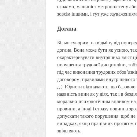
скажімо, машиніст метрополітену або 
зовсім іншими, і тут уже зауваженням
Догана
Більш суворим, на відміну від попере
догана. Вона може бути як усною, та
охарактеризувати внутрішньо зміст ціє
порушення трудової дисципліни, тобт
під час виконання трудових обов’язк
договором, правилами внутрішнього т
д.). Юристи відзначають, що базовою
наявність вини як у діях, так і в безд
морально-психологічним впливом на 
провини, а іноді і страху повинна зро
допускати такого порушення, щоб не 
випадках, якщо працівник протягом п
звільняють.