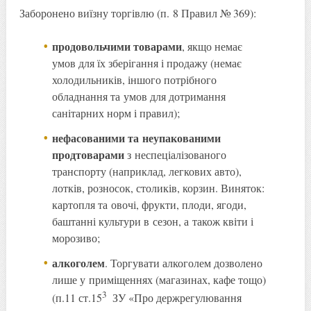
Заборонено виїзну торгівлю (п. 8 Правил № 369):
продовольчими товарами
, якщо немає
умов для їх зберігання і продажу (немає
холодильників, іншого потрібного
обладнання та умов для дотримання
санітарних норм і правил);
нефасованими та неупакованими
продтоварами
з неспеціалізованого
транспорту (наприклад, легкових авто),
лотків, розносок, столиків, корзин. Виняток:
картопля та овочі, фрукти, плоди, ягоди,
баштанні культури в сезон, а також квіти і
морозиво;
алкоголем
. Торгувати алкоголем дозволено
лише у приміщеннях (магазинах, кафе тощо)
3
(п.11 ст.15
ЗУ «Про держрегулювання