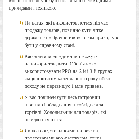
Місце торгівлі має бути обладнано необхідними
приладами і технікою.
На вагах, які використовуються під час
продажу товарів, повинно бути чітке
державне повірочне тавро, а сам прилад має
бути у справному стані.
Касовий апарат єдинники можуть
не використовувати. Обов’язково
використовувати РРО на 2-й і 3-й групах,
якщо протягом календарного року обсяг
доходу не перевищує 1 млн гривень.
У вас повинен бути весь потрібний
інвентар і обладнання, необхідне для
торгівлі. Холодильник для товарів, які
швидко псуються.
Якщо торгуєте напоями на розлив,
продтоварами або фастфудом, точка