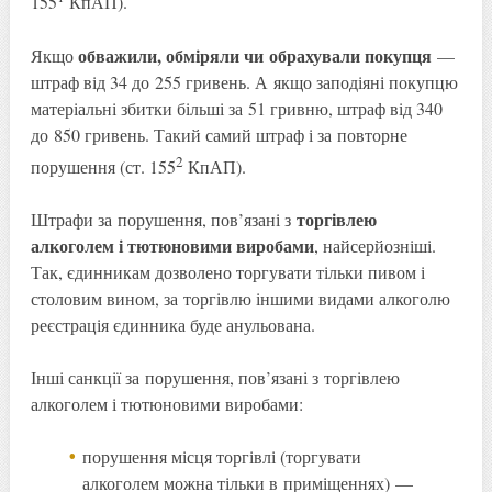
155
КпАП).
обважили, обміряли чи обрахували покупця
Якщо
—
штраф від 34 до 255 гривень. А якщо заподіяні покупцю
матеріальні збитки більші за 51 гривню, штраф від 340
до 850 гривень. Такий самий штраф і за повторне
2
порушення (ст. 155
КпАП).
торгівлею
Штрафи за порушення, пов’язані з
алкоголем і тютюновими виробами
, найсерйозніші.
Так, єдинникам дозволено торгувати тільки пивом і
столовим вином, за торгівлю іншими видами алкоголю
реєстрація єдинника буде анульована.
Інші санкції за порушення, пов’язані з торгівлею
алкоголем і тютюновими виробами:
порушення місця торгівлі (торгувати
алкоголем можна тільки в приміщеннях) —