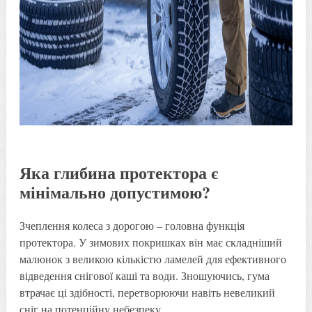
Яка глибина протектора є
мінімально допустимою?
Зчеплення колеса з дорогою – головна функція
протектора. У зимових покришках він має складніший
малюнок з великою кількістю ламелей для ефективного
відведення снігової каші та води. Зношуючись, гума
втрачає ці здібності, перетворюючи навіть невеликий
сніг на потенційну небезпеку.