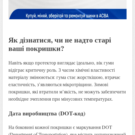
Як дізнатися, чи не надто старі
ваші покришки?
Навіть якщо протектор виглядає ідеально, вік гуми
відіграє критичну роль. З часом хімічні властивості
матеріалу змінюються: гума стає жорсткішою, втрачає
еластичність, з’являються мікротріщини. Зимові
покришки, які втратили м’якість, не можуть забезпечити
необхідне зчеплення при мінусових температурах.
Дата виробництва (DOT-код)
На боковині кожної покришки є маркування DOT
(Department of Transportation), яке містить чотиризначний