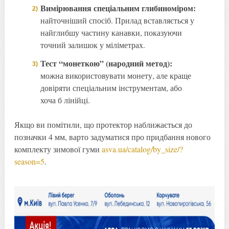
Вимірювання спеціальним глибиноміром:
найточніший спосіб. Прилад вставляється у
найглибшу частину канавки, показуючи
точний залишок у міліметрах.
Тест “монеткою” (народний метод):
можна використовувати монету, але краще
довіряти спеціальним інструментам, або
хоча б лінійці.
Якщо ви помітили, що протектор наближається до
позначки 4 мм, варто задуматися про придбання нового
комплекту зимової гуми
asva.ua/catalog/by_size/?
season=5
.