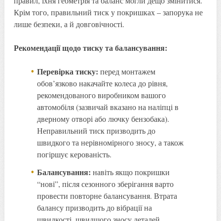
правил, їхня геометрія та баланс могли дещо змінитися.
Крім того, правильний тиск у покришках – запорука не
лише безпеки, а й довговічності.
Рекомендації щодо тиску та балансування:
Перевірка тиску:
перед монтажем
обов’язково накачайте колеса до рівня,
рекомендованого виробником вашого
автомобіля (зазвичай вказано на наліпці в
дверному отворі або лючку бензобака).
Неправильний тиск призводить до
швидкого та нерівномірного зносу, а також
погіршує керованість.
Балансування:
навіть якщо покришки
“нові”, після сезонного зберігання варто
провести повторне балансування. Втрата
балансу призводить до вібрації на
швидкості, швидшого зносу деталей