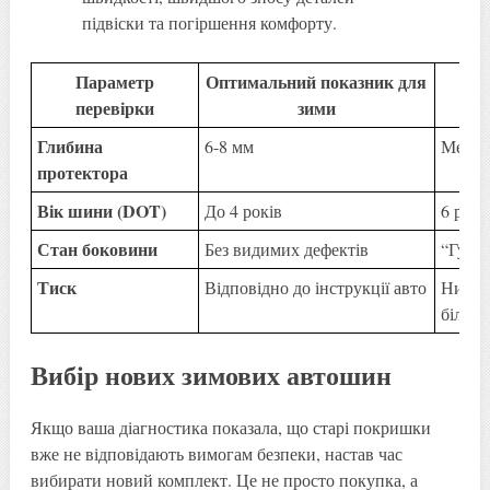
підвіски та погіршення комфорту.
Параметр
Оптимальний показник для
К
перевірки
зими
Глибина
6-8 мм
Менше
протектора
Вік шини (DOT)
До 4 років
6 рокі
Стан боковини
Без видимих дефектів
“Гулі”
Тиск
Відповідно до інструкції авто
Нижче/
більш
Вибір нових зимових автошин
Якщо ваша діагностика показала, що старі покришки
вже не відповідають вимогам безпеки, настав час
вибирати новий комплект. Це не просто покупка, а