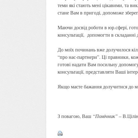
теми які стають мені цікавими, та ви
стане Вам в пригоді, допоможе зберег
Маючи досвід роботи в юр.сфері, го
консультації, допомогти в складанні 
До моїх починань вже долучилося кіл
“про нас-партнери”. Ці правники, кож
готові надати Вам посильну допомогу
консультації, представляти Ваші інтер
Якщо маєте бажання долучитися до мо
З повагою, Ваш
“Помічник”
– В.Цілі