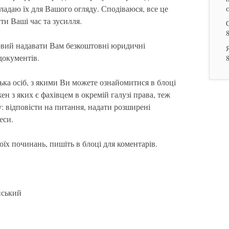
кладаю їх для Вашого огляду. Сподіваюся, все це
ти Ваші час та зусилля.
товий надавати Вам безкоштовні юридичні
документів.
ька осіб, з якими Ви можете ознайомитися в блоці
ен з яких є фахівцем в окремій галузі права, теж
: відповісти на питання, надати розширені
еси.
їх починань, пишіть в блоці для коментарів.
нський