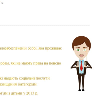
ї
»
лозабезпеченій особі, яка проживає
обам, які не мають права на пенсію
кі надають соціальні послуги
езахищеним категоріям
’ям з дітьми у 2013 р.