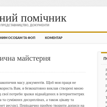
ний помічник
, ПРЕДСТАВНИЦТВО, ДОКУМЕНТИ
НИМ ОСОБАМ ТА ФОП
КОМЕНТАР
ична майстерня
П
я накопичив масу документів. Щоб моя праця не
 користь Вам, я безкоштовно виклав створені мною
д свої потреби зразки віднайдених в інтернетнетрях
а та суміжних дисциплінах, а також цікаву та
п
нет ресурсі. Періодично пробую творити дописи на