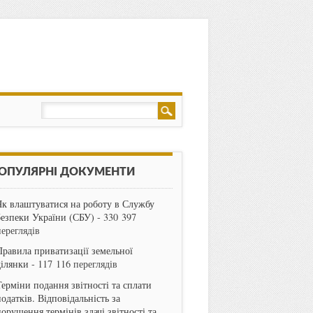
ОПУЛЯРНІ ДОКУМЕНТИ
Як влаштуватися на роботу в Службу
безпеки України (СБУ)
- 330 397
переглядів
Правила приватизації земельної
ділянки
- 117 116 переглядів
Терміни подання звітності та сплати
одатків. Відповідальність за
порушення термінів здачі звітності та