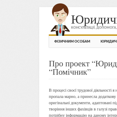
Юридич
КОНСУЛЬТАЦІЇ, ДОПОМОГА
МЕНЮ
Skip to content
ФІЗИЧНИМ ОСОБАМ
ЮРИДИЧ
Про проект “Юрид
“Помічник”
В процесі своєї трудової діяльності 
пропала марно, а принесла додаткову
оригінальні документи, адаптовані пі
творіння інших фахівців в галузі прав
потрібну інформацію на даному інтер