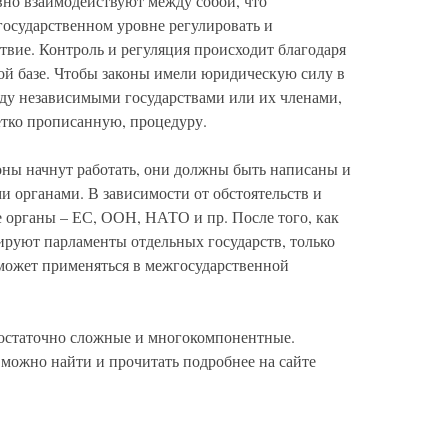
вно взаимодействуют между собой, что
государственном уровне регулировать и
твие. Контроль и регуляция происходит благодаря
й базе. Чтобы законы имели юридическую силу в
ду независимыми государствами или их членами,
тко прописанную, процедуру.
ны начнут работать, они должны быть написаны и
органами. В зависимости от обстоятельств и
е органы – ЕС, ООН, НАТО и пр. После того, как
ируют парламенты отдельных государств, только
 может применяться в межгосударственной
достаточно сложные и многокомпонентные.
жно найти и прочитать подробнее на сайте