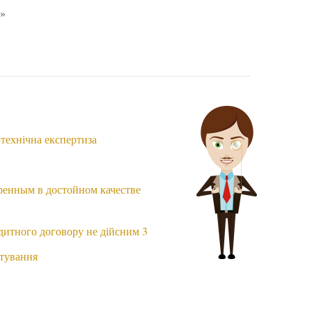
»
-технічна експертиза
?
ренным в достойном качестве
дитного договору не дійсним 3
итування