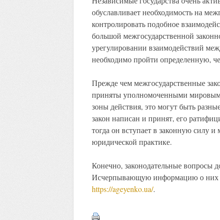
Независимые государства очень акти
обуславливает необходимость на меж
контролировать подобное взаимодейс
большой межгосударственной законно
урегулировании взаимодействий меж
необходимо пройти определенную, че
Прежде чем межгосударственные зако
приняты уполномоченными мировыми 
зоны действия, это могут быть разны
закон написан и принят, его ратифиц
тогда он вступает в законную силу и
юридической практике.
Конечно, законодательные вопросы 
Исчерпывающую информацию о них мо
https://ageyenko.ua/
.