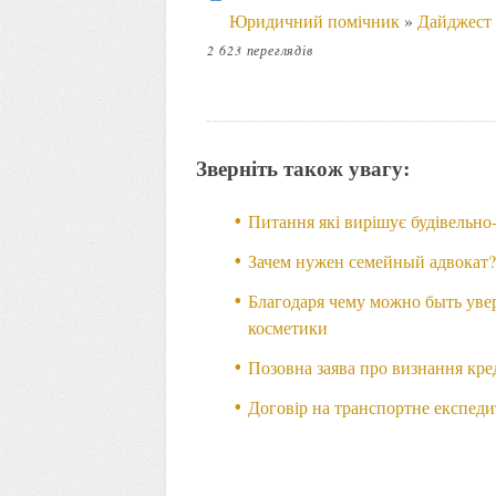
Юридичний помічник
»
Дайджест
2 623 переглядів
Зверніть також увагу:
Питання які вирішує будівельно
Зачем нужен семейный адвокат
Благодаря чему можно быть уве
косметики
Позовна заява про визнання кре
Договір на транспортне експед