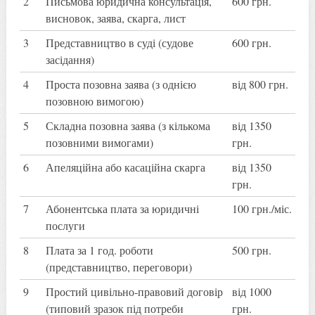
2
Письмова юридична консультація,
600 грн.
висновок, заява, скарга, лист
3
Представництво в суді (судове
600 грн.
засідання)
4
Проста позовна заява (з однією
від 800 грн.
позовною вимогою)
5
Складна позовна заява (з кількома
від 1350
позовними вимогами)
грн.
6
Апеляційна або касаційна скарга
від 1350
грн.
7
Абонентська плата за юридичні
100 грн./міс.
послуги
8
Плата за 1 год. роботи
500 грн.
(представництво, переговори)
9
Простий цивільно-правовий договір
від 1000
(типовий зразок під потреби
грн.