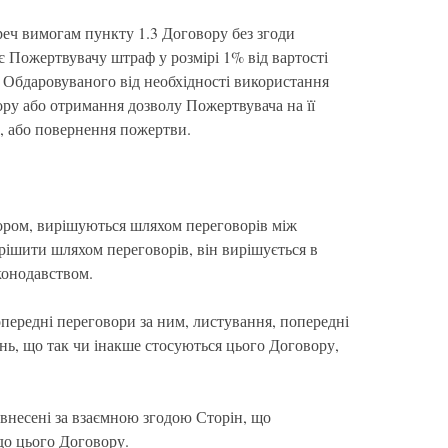
реч вимогам пункту 1.3 Договору без згоди
Пожертвувачу штраф у розмірі 1% від вартості
 Обдаровуваного від необхідності використання
ору або отримання дозволу Пожертвувача на її
, або повернення пожертви.
овором, вирішуються шляхом переговорів між
ішити шляхом переговорів, він вирішується в
конодавством.
опередні переговори за ним, листування, попередні
нь, що так чи інакше стосуються цього Договору,
 внесені за взаємною згодою Сторін, що
о цього Договору.