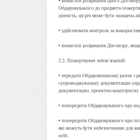
• вимагати розірвання цього Договор
Обдаровуваного до предмета пожертви
цінність, ця річ може бути знищена а
• здійснювати контроль за використа
• вимагати розірвання Договору, якщ
2.2. Пожертвувач зобов’язаний:
• передати Обдаровуваному разом з р
супроводжувальну документацію (пр
документацію, проектно-кошторисну 
• попередити Обдаровуваного про нед
• попередити Обдаровуваного про осо
які можуть бути небезпечними для жи
осіб;