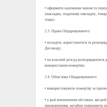
• оформити належним чином та перед
(накладну, податкову накладну, това
тощо).
2.3. Права Обдаровуваного:
• володіти, користуватися та розпор
Договору;
• на власний розсуд розпоряджатися
використання пожертви.
2.4. Обов’язки Обдаровуваного:
• використовувати пожертву за призн
• у разі виникнення обставин, які р
призначенням, негайно повідомити п