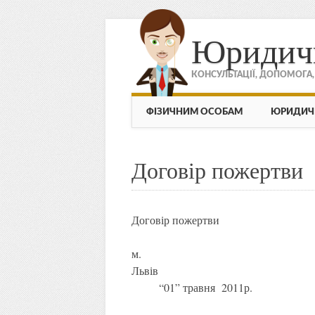
Юридич
КОНСУЛЬТАЦІЇ, ДОПОМОГА
МЕНЮ
Skip to content
ФІЗИЧНИМ ОСОБАМ
ЮРИДИЧ
Договір пожертви
Договір пожертви
м.
Ль
“01” травня 2011р.