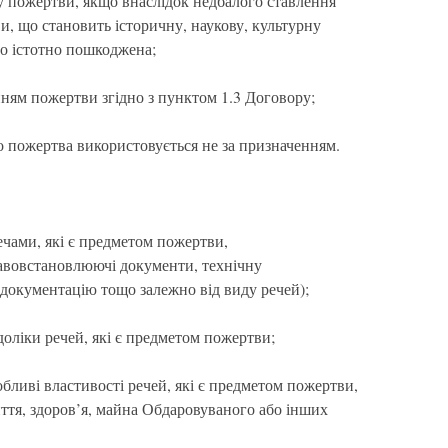
у пожертви, якщо внаслідок недбалого ставлення
, що становить історичну, наукову, культурну
бо істотно пошкоджена;
нням пожертви згідно з пунктом 1.3 Договору;
о пожертва використовується не за призначенням.
ечами, які є предметом пожертви,
авовстановлюючі документи, технічну
документацію тощо залежно від виду речей);
оліки речей, які є предметом пожертви;
бливі властивості речей, які є предметом пожертви,
ття, здоров’я, майна Обдаровуваного або інших