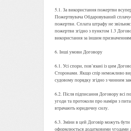
5.1. За використання пожертви всупе
Пожертвувача Обдаровуваний сплачує 
пожертви. Сплата штрафу не звільняє
пожертви згідно з пунктом 1.3 Догов
використання за іншим призначенням
6. Інші умови Договору
6.1. Усі спори, пов’язані із цим Дог
Сторонами. Якщо спір неможливо вир
судовому порядку згідно з чинним за
6.2. Після підписання Договору всі п
угоди та протоколи про наміри з пита
втрачають юридичну силу.
6.3. Зміни в цей Договір можуть бути
оформлюється додатковими угодами д