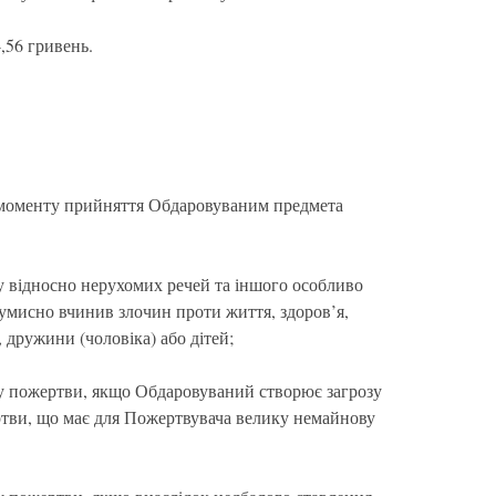
,56 гривень.
о моменту прийняття Обдаровуваним предмета
у відносно нерухомих речей та іншого особливо
умисно вчинив злочин проти життя, здоров’я,
 дружини (чоловіка) або дітей;
ру пожертви, якщо Обдаровуваний створює загрозу
ртви, що має для Пожертвувача велику немайнову