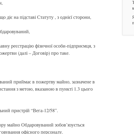
ч,
о діє на підставі Статуту , з однієї сторони,
Обдаровуваний,
жавну реєстрацію фізичної особи-підприємця, з
жертви (далі – Договір) про таке.
уваний приймає в пожертву майно, зазначене в
истання з метою, вказаною в пункті 1.3 цього
ьний пристрій “Вега-12/58”.
вору майно Обдаровуваний зобов’язується
говування офісного персоналу.