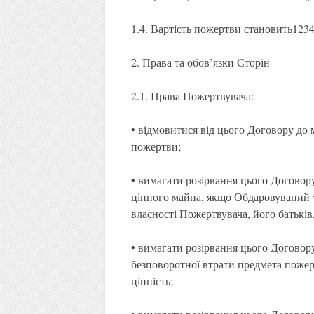
1.4. Вартість пожертви становить1234
2. Права та обов’язки Сторін
2.1. Права Пожертвувача:
• відмовитися від цього Договору д
пожертви;
• вимагати розірвання цього Договор
цінного майна, якщо Обдаровуваний 
власності Пожертвувача, його батьків,
• вимагати розірвання цього Догово
безповоротної втрати предмета поже
цінність;