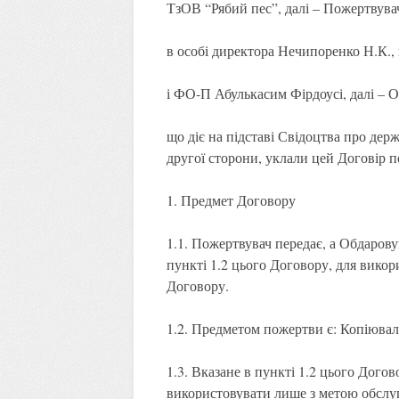
ТзОВ “Рябий пес”, далі – Пожертвува
в особі директора Нечипоренко Н.К., щ
і ФО-П Абулькасим Фірдоусі, далі – 
що діє на підставі Свідоцтва про дер
другої сторони, уклали цей Договір по
1. Предмет Договору
1.1. Пожертвувач передає, а Обдаров
пункті 1.2 цього Договору, для викор
Договору.
1.2. Предметом пожертви є: Копіювал
1.3. Вказане в пункті 1.2 цього Дого
використовувати лише з метою обслу