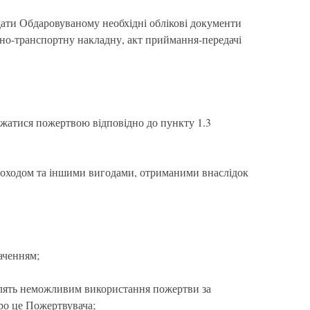
ати Обдаровуваному необхідні облікові документи
рно-транспортну накладну, акт приймання-передачі
яджатися пожертвою відповідно до пункту 1.3
 доходом та іншими вигодами, отриманими внаслідок
аченням;
облять неможливим використання пожертви за
ро це Пожертвувача;