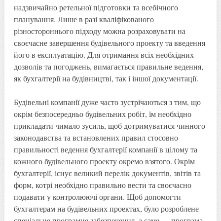
надзвичайно ретельної підготовки та всебічного
планування. Лише в разі кваліфікованого
різностороннього підходу можна розраховувати на
своєчасне завершення будівельного проекту та введення
його в експлуатацію. Для отримання всіх необхідних
дозволів та погоджень, вимагається правильне ведення,
як бухгалтерії на будівництві, так і іншої документації.
Будівельні компанії дуже часто зустрічаються з тим, що
окрім безпосередньо будівельних робіт, їм необхідно
прикладати чимало зусиль, щоб дотримуватися чинного
законодавства та встановлених правил стосовно
правильності ведення бухгалтерії компанії в цілому та
кожного будівельного проекту окремо взятого. Окрім
бухгалтерії, існує великий перелік документів, звітів та
форм, котрі необхідно правильно вести та своєчасно
подавати у контролюючі органи. Щоб допомогти
бухгалтерам на будівельних проектах, було розроблене
спеціальне програмне забезпечення, а саме — програма