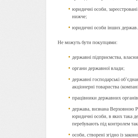
юридичні особи, зареєстровані
нижче;
юридичні особи інших держав
Не можуть бути покупцями:
державні підприємства, власни
органи державної влади;
державні господарські об’єдна
акціонерні товариства (компанії
працівники державних органів 
держава, визнана Верховною Р
юридичні особи, в яких така дер
перебувають під контролем та
особи, створені згідно із зак