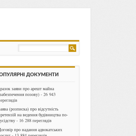
ОПУЛЯРНІ ДОКУМЕНТИ
Зразок заяви про арешт майна
(забезпечення позову)
- 26 943
переглядів
Заява (розписка) про відсутність
претензій на ведення будівництва по-
сусідству
- 16 288 переглядів
Договір про надання адвокатських
послуг
- 13 884 переглядів