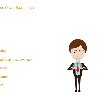
 особам
»
Власність
»
 ділянки
мейному гуртожитку
оном
щини»
у?