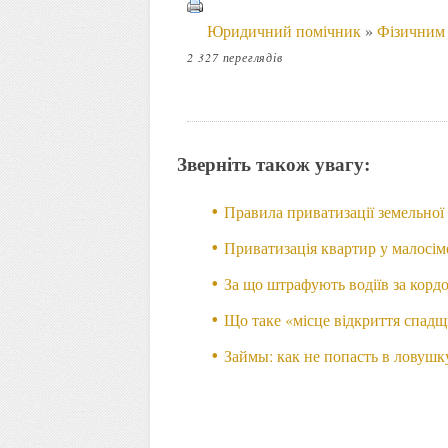
Юридичний помічник
»
Фізичним
2 327 переглядів
Зверніть також увагу:
Правила приватизації земельної
Приватизація квартир у малосі
За що штрафують водіїв за корд
Що таке «місце відкриття спад
Займы: как не попасть в ловушк