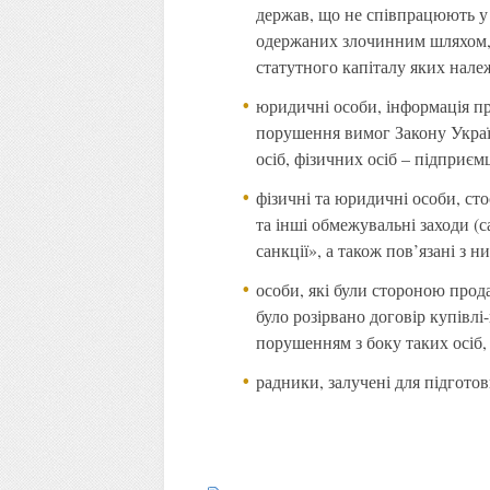
держав, що не співпрацюють у 
одержаних злочинним шляхом, а
статутного капіталу яких нале
юридичні особи, інформація пр
порушення вимог Закону Укра
осіб, фізичних осіб – підприє
фізичні та юридичні особи, ст
та інші обмежувальні заходи (с
санкції», а також пов’язані з н
особи, які були стороною прода
було розірвано договір купівлі
порушенням з боку таких осіб, 
радники, залучені для підготов