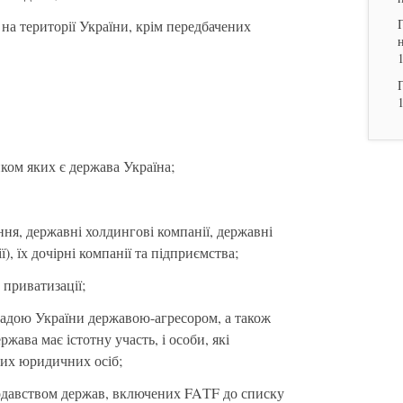
 на території України, крім передбачених
.
ком яких є держава Україна;
ння, державні холдингові компанії, державні
), їх дочірні компанії та підприємства;
приватизації;
адою України державою-агресором, а також
жава має істотну участь, і особи, які
ких юридичних осіб;
онодавством держав, включених FAТF до списку