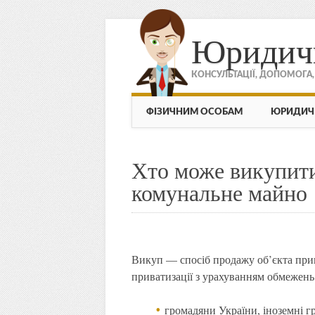
Юридич
КОНСУЛЬТАЦІЇ, ДОПОМОГА
МЕНЮ
Skip to content
ФІЗИЧНИМ ОСОБАМ
ЮРИДИЧ
Хто може викупити
комунальне майно
Викуп — спосіб продажу об’єкта при
приватизації з урахуванням обмежень
громадяни України, іноземні г