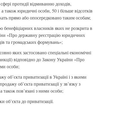
сфері протидії відмиванню доходів,
 також юридичні особи, 50 і більше відсотків
жать прямо або опосередковано таким особам;
о бенефіціарних власників яких не розкрита в
їни «Про державну реєстрацію юридичних
мців та громадських формувань»;
осовно яких застосовано спеціальні економічні
анкції) відповідно до Закону України «Про
ими особи;
жу об’єкта приватизації в Україні і з якими
-продажу об’єкта приватизації у зв’язку з
а також пов’язані з ними особи;
ки об’єкта до приватизації.