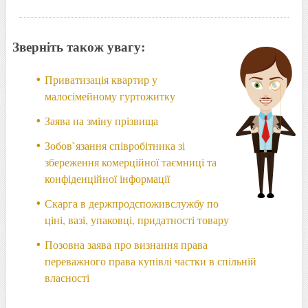
Зверніть також увагу:
Приватизація квартир у
малосімейному гуртожитку
Заява на зміну прізвища
Зобов`язання співробітника зі
збереження комерційної таємниці та
конфіденційної інформації
Скарга в держпродспоживслужбу по
ціні, вазі, упаковці, придатності товару
Позовна заява про визнання права
переважного права купівлі частки в спільній
власності