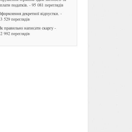
сплати податків.
- 95 081 переглядів
Оформлення декретної відпустки.
-
83 529 переглядів
Як правильно написати скаргу
-
82 992 переглядів