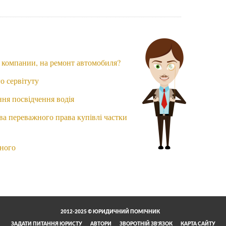
й компании, на ремонт автомобиля?
о сервітуту
ння посвідчення водія
ва переважного права купівлі частки
тного
2012-2025 © ЮРИДИЧНИЙ ПОМІЧНИК
ЗАДАТИ ПИТАННЯ ЮРИСТУ
АВТОРИ
ЗВОРОТНІЙ ЗВ’ЯЗОК
КАРТА САЙТУ