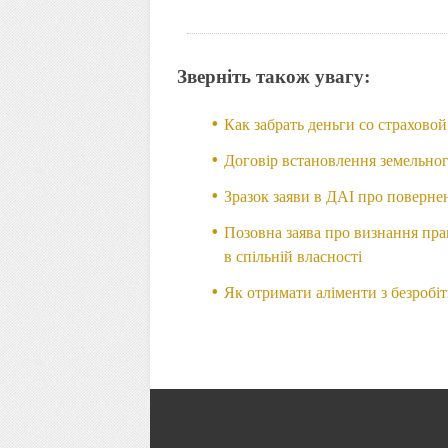
Зверніть також увагу:
Как забрать деньги со страхово
Договір встановлення земельног
Зразок заяви в ДАІ про поверне
Позовна заява про визнання пра
в спільній власності
Як отримати аліменти з безробі