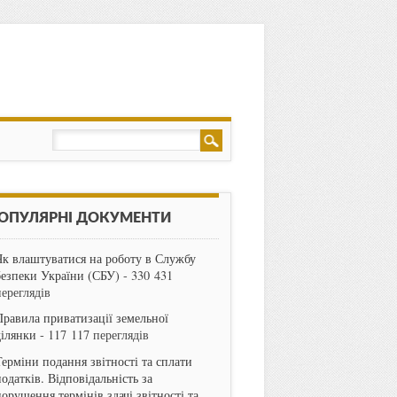
ОПУЛЯРНІ ДОКУМЕНТИ
Як влаштуватися на роботу в Службу
безпеки України (СБУ)
- 330 431
переглядів
Правила приватизації земельної
ділянки
- 117 117 переглядів
Терміни подання звітності та сплати
одатків. Відповідальність за
порушення термінів здачі звітності та