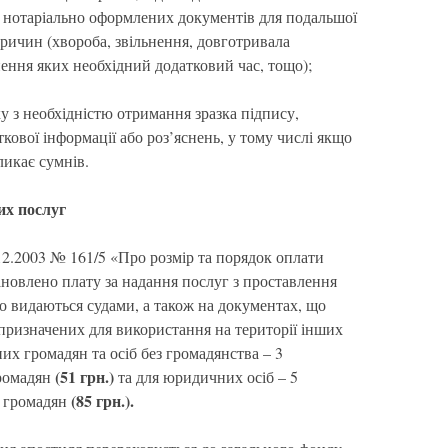
 нотаріально оформлених документів для подальшої
 причин (хвороба, звільнення, довготривала
нення яких необхідний додатковий час, тощо);
ку з необхідністю отримання зразка підпису,
кової інформації або роз’яснень, у тому числі якщо
икає сумнів.
их послуг
12.2003 № 161/5 «Про розмір та порядок оплати
ановлено плату за надання послуг з проставлення
о видаються судами, а також на документах, що
призначених для використання на території інших
их громадян та осіб без громадянства – 3
(51 грн.)
громадян
та для юридичних осіб – 5
(85 грн.).
в громадян