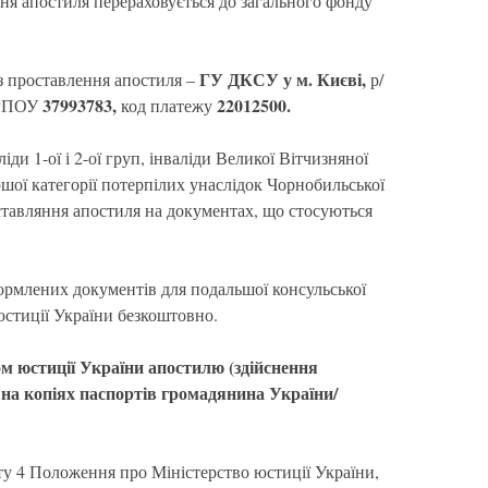
ння апостиля перераховується до загального фонду
ГУ ДКСУ у м. Києві,
з проставлення апостиля –
р/
37993783,
22012500.
РПОУ
код платежу
іди 1-ої і 2-ої груп, інваліди Великої Вітчизняної
ршої категорії потерпілих унаслідок Чорнобильської
оставляння апостиля на документах, що стосуються
ормлених документів для подальшої консульської
юстиції України безкоштовно.
м юстиції України апостилю (здійснення
) на копіях паспортів громадянина України/
ту 4 Положення про Міністерство юстиції України,