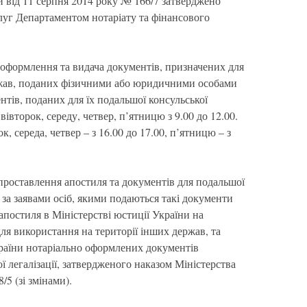
и від 11 серпня 2014 року № 166/7 затверджено
луг Департаментом нотаріату та фінансового
 оформлення та видача документів, призначених для
ржав, поданих фізичними або юридичними особами
нтів, поданих для їх подальшої консульської
 вівторок, середу, четвер, п’ятницю з 9.00 до 12.00.
к, середа, четвер – з 16.00 до 17.00, п’ятницю – з
роставлення апостиля та документів для подальшої
я за заявами осіб, якими подаються такі документи
постиля в Міністерстві юстиції України на
ля використання на території інших держав, та
раїни нотаріально оформлених документів
ї легалізації, затвердженого наказом Міністерства
/5 (зі змінами).