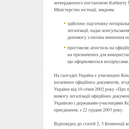
затвердженого постановою Кабінету М
Міністерство юстиції, зокрема:
здійснює підготовку нотаріаль
легалізації, надає консульськ
допомогу з питань вчинення но
проставляє апостиль на офіцій
на призначених для використан
що оформляються нотаріусами
На сьогодні Україна є учасницею Конв
іноземних офіційних документів, згод
України від 10 січня 2002 року «Про 
вимогу легалізації офіційних докумен
Україною і державами-учасницями Кон
приєднання, з 22 грудня 2003 року.
Відповідно до статей 2, 3 Конвенції к