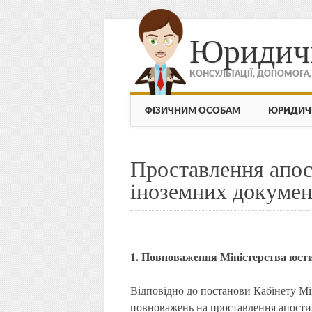
Юридич
КОНСУЛЬТАЦІЇ, ДОПОМОГА
МЕНЮ
Skip to content
ФІЗИЧНИМ ОСОБАМ
ЮРИДИЧ
Проставлення апост
іноземних документ
1. Повноваження Міністерства юст
Відповідно до постанови Кабінету Мі
повноважень на проставлення апости