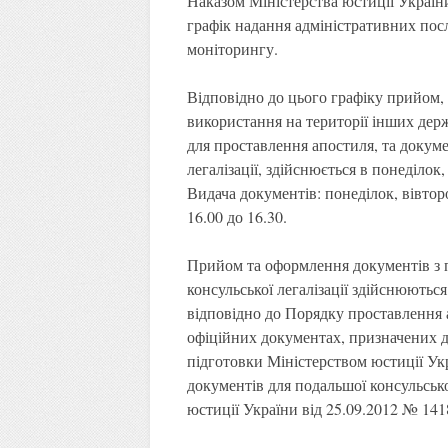
Наказом Міністерства юстиції Україн
графік надання адміністративних пос
моніторингу.
Відповідно до цього графіку прийом,
використання на території інших де
для проставлення апостиля, та докуме
легалізації, здійснюється в понеділок,
Видача документів: понеділок, вівторо
16.00 до 16.30.
Прийом та оформлення документів з п
консульської легалізації здійснюютьс
відповідно до Порядку проставлення а
офіційних документах, призначених д
підготовки Міністерством юстиції Ук
документів для подальшої консульсько
юстиції України від 25.09.2012 № 1418