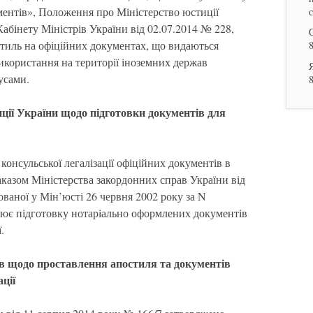
ументів», Положення про Міністерство юстиції
абінету Міністрів України від 02.07.2014 № 228,
стиль на офіційних документах, що видаються
икористання на території іноземних держав
усами.
ції України щодо підготовки документів для
консульської легалізації офіційних документів в
наказом Міністерства закордонних справ України від
ованої у Мін’юсті 26 червня 2002 року за N
снює підготовку нотаріально оформлених документів
.
ів щодо проставлення апостиля та документів
ції