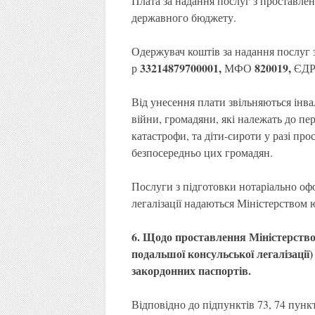
Плата за надання послуг з проставле
державного бюджету.
Одержувач коштів за надання послуг 
33214879700001,
820019,
р
МФО
ЄД
Від унесення плати звільняються інвал
війни, громадяни, які належать до пе
катастрофи, та діти-сироти у разі пр
безпосередньо цих громадян.
Послуги з підготовки нотаріально оф
легалізації надаються Міністерством 
6. Щодо проставлення Міністерство
подальшої консульської легалізації
закордонних паспортів.
Відповідно до підпунктів 73, 74 пунк