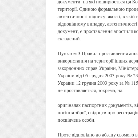
документи, на які поширюється ця Кон
території. Єдиною формальною проце
автентичності підпису, якості, в якій
відповідному випадку, автентичності
документ, є проставлення апостиля к
складений.
Пунктом 3 Правил проставлення апос
використання на території інших дер
закордонних справ України, Міністерс
України від 05 грудня 2003 року № 23
України 12 грудня 2003 року за № 115
не проставляється, зокрема, на:
оригіналах паспортних документів, ві
носіння зброї, свідоцтв про реєстраці
посвідчень особи.
Проте відповідно до абзацу сьомого 