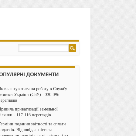
ОПУЛЯРНІ ДОКУМЕНТИ
Як влаштуватися на роботу в Службу
безпеки України (СБУ)
- 330 396
переглядів
Правила приватизації земельної
ділянки
- 117 116 переглядів
Терміни подання звітності та сплати
одатків. Відповідальність за
порушення термінів здачі звітності та