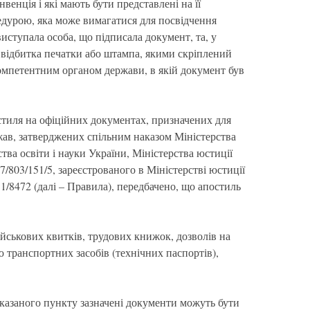
венція і які мають бути представлені на її
дурою, яка може вимагатися для посвідчення
 виступала особа, що підписала документ, та, у
 відбитка печатки або штампа, якими скріплений
омпетентним органом держави, в якій документ був
тиля на офіційних документах, призначених для
жав, затверджених спільним наказом Міністерства
тва освіти і науки України, Міністерства юстиції
7/803/151/5, зареєстрованого в Міністерстві юстиції
1/8472 (далі – Правила), передбачено, що апостиль
йськових квитків, трудових книжок, дозволів на
ю транспортних засобів (технічних паспортів),
вказаного пункту зазначені документи можуть бути