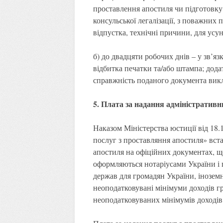
проставлення апостиля чи підготовку
консульської легалізації, з поважних
відпустка, технічні причини, для усу
б) до двадцяти робочих днів – у зв’яз
відбитка печатки та/або штампа; додат
справжність поданого документа викл
5. Плата за надання адміністративн
Наказом Міністерства юстиції від 18.
послуг з проставляння апостиля» вст
апостиля на офіційних документах, щ
оформляються нотаріусами України і 
держав для громадян України, іноземн
неоподатковувані мінімуми доходів 
неоподатковуваних мінімумів доході