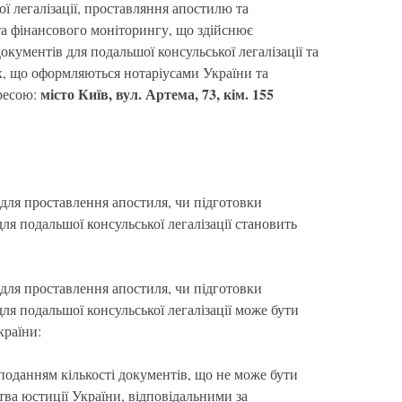
ої легалізації, проставляння апостилю та
та фінансового моніторингу, що здійснює
кументів для подальшої консульської легалізації та
х, що оформляються нотаріусами України та
місто Київ, вул. Артема, 73, кім. 155
дресою:
 для проставлення апостиля, чи підготовки
я подальшої консульської легалізації становить
 для проставлення апостиля, чи підготовки
я подальшої консульської легалізації може бути
країни:
з поданням кількості документів, що не може бути
ва юстиції України, відповідальними за