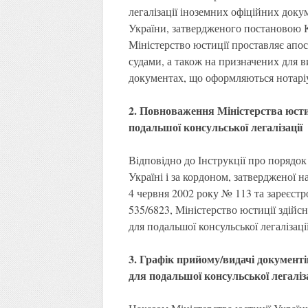
легалізації іноземних офіційних док
України, затвердженого постановою К
Міністерство юстиції проставляє апо
судами, а також на призначених для в
документах, що оформляються нотарі
2. Повноваження Міністерства юсти
подальшої консульської легалізації
Відповідно до Інструкції про порядок 
Україні і за кордоном, затвердженої 
4 червня 2002 року № 113 та зареєстр
535/6823, Міністерство юстиції здій
для подальшої консульської легалізації
3. Графік прийому/видачі документ
для подальшої консульської легаліза