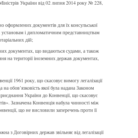
іністрів України від 02 липня 2014 року № 228,
но оформлених документів для їх консульської
им установам і дипломатичним представництвам
таріальних дій;
них документах, що видаються судами, а також
ня на території іноземних держав документах,
.
енції 1961 року, що скасовує вимогу легалізації
а на обов’язковість якої була надана Законом
приєднання України до Конвенції, що скасовує
тів». Зазначена Конвенція набула чинності між
венції, що не висловили заперечень проти її
ожна з Договірних держав звільняє від легалізації