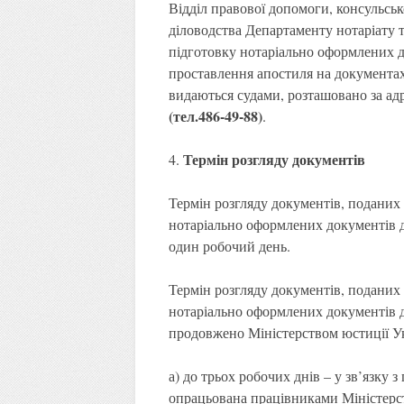
Відділ правової допомоги, консульськ
діловодства Департаменту нотаріату 
підготовку нотаріально оформлених до
проставлення апостиля на документа
видаються судами, розташовано за а
(тел.486-49-88)
.
Термін розгляду документів
4.
Термін розгляду документів, поданих
нотаріально оформлених документів дл
один робочий день.
Термін розгляду документів, поданих
нотаріально оформлених документів дл
продовжено Міністерством юстиції У
а) до трьох робочих днів – у зв’язку 
опрацьована працівниками Міністерст