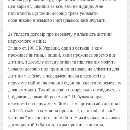
цей варіант, швидше за все, вам не підійде. Але
пам’ятайте, що такий договір треба укладати
обов’язково письмово і нотаріально засвідчувати.
2) Укласти договір про передачу у власність дитини
нерухомого майна;
Згідно ст.190 СК України, один з батьків, з ким
проживає дитина, і інший, який проживає окремо від
дитини, з дозволу органу опіки та піклування можуть
укласти договір про припинення права на аліменти для
дитини у зв’язку з передачею права власності на
нерухоме майно (житловий будинок, квартиру, земельну
ділянку тощо). Такий договір нотаріально посвідчується
і підлягає державній реєстрації. Набувачем права
власності на нерухоме майно є сама дитина або дитина і
той із батьків, з ким вона проживає, на праві спільної
часткової власності на це майно. У разі укладення такого
договору той із батьків, з ким проживає дитина,