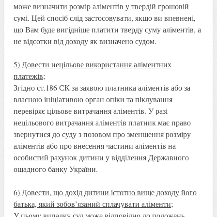
може визначити розмір аліментів у твердій грошовій
сумі. Цей спосіб слід застосовувати, якщо ви впевнені,
що Вам буде вигідніше платити тверду суму аліментів, а
не відсотки від доходу як визначено судом.
5) Довести нецільове використання аліментних
платежів;
Згідно ст.186 СК за заявою платника аліментів або за
власною ініціативою орган опіки та піклування
перевіряє цільове витрачання аліментів. У разі
нецільового витрачання аліментів платник має право
звернутися до суду з позовом про зменшення розміру
аліментів або про внесення частини аліментів на
особистий рахунок дитини у відділення Державного
ощадного банку України.
6) Довести, що дохід дитини істотно вище доходу його
батька, який зобов’язаний сплачувати аліменти;
У цьому випадку суд може відповідно до положень