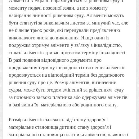
Аліменти в Україні нараховуються за рішенням суду з
моменту подачі позовної заяви, а не з моменту
набирання чинності рішенням суду. Аліменти можуть
бути стягнуті за виконавчим листом за минулий час, але
не більше трьох років, які передували пред’явленню
виконавчого листа до виконання. Якщо один із
подружжя отримує аліменти у зв’язку з інвалідністю,
сплата аліментів триває протягом терміну інвалідності.
В разі подання відповідного документа про
продовження терміну інвалідності стягнення аліментів
продовжується на відповідний термін без додаткового
рішення суду про це. Розмір аліментів, визначений
судом, може бути згодом змінений за ррішенням суду
за позовною заявою платника або одержувача аліментів
в разі зміни їх матеріального або родинного стану.
Розмір аліментів залежить від: стану здоров’я і
матеріальне становища дитини; стану здоров’я і
матеріального становища платника аліментів; наявності