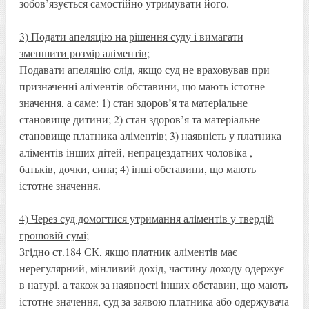
зобов’язується самостійно утримувати його.
3) Подати апеляцію на рішення суду і вимагати
зменшити розмір аліментів;
Подавати апеляцію слід, якщо суд не враховував при
призначенні аліментів обставини, що мають істотне
значення, а саме: 1) стан здоров’я та матеріальне
становище дитини; 2) стан здоров’я та матеріальне
становище платника аліментів; 3) наявність у платника
аліментів інших дітей, непрацездатних чоловіка ,
батьків, дочки, сина; 4) інші обставини, що мають
істотне значення.
4) Через суд домогтися утримання аліментів у твердій
грошовій сумі;
Згідно ст.184 СК, якщо платник аліментів має
нерегулярний, мінливий дохід, частину доходу одержує
в натурі, а також за наявності інших обставин, що мають
істотне значення, суд за заявою платника або одержувача