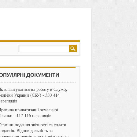
ОПУЛЯРНІ ДОКУМЕНТИ
Як влаштуватися на роботу в Службу
безпеки України (СБУ)
- 330 414
переглядів
Правила приватизації земельної
ділянки
- 117 116 переглядів
Терміни подання звітності та сплати
одатків. Відповідальність за
порушення термінів здачі звітності та