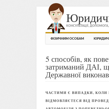
Юридич
КОНСУЛЬТАЦІЇ, ДОПОМОГА
МЕНЮ
Skip to content
ФІЗИЧНИМ ОСОБАМ
ЮРИДИЧ
5 способів, як пов
затриманий ДАІ, щ
Державної виконав
ЧАСТИМИ Є ВИПАДКИ, КОЛИ 
ВІДМОВЛЯЄТЕСЯ ВІД ПРОВЕ
АВТОМОБІЛЯ З ПОПЕРЕДНЬОГ