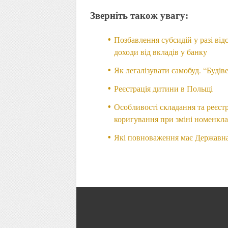
Зверніть також увагу:
Позбавлення субсидій у разі від
доходи від вкладів у банку
Як легалізувати самобуд. “Будіве
Реєстрація дитини в Польщі
Особливості складання та реєст
коригування при зміні номенкл
Які повноваження має Державна