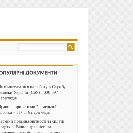
ОПУЛЯРНІ ДОКУМЕНТИ
Як влаштуватися на роботу в Службу
безпеки України (СБУ)
- 330 397
переглядів
Правила приватизації земельної
ділянки
- 117 116 переглядів
Терміни подання звітності та сплати
одатків. Відповідальність за
порушення термінів здачі звітності та