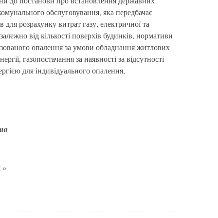
іни до постанови про встановлення державних
-комунального обслуговування, яка передбачає
 для розрахунку витрат газу, електричної та
 залежно від кількості поверхів будинків, нормативи
ізованого опалення за умови обладнання житлових
ергії, газопостачання за наявності за відсутності
ергією для індивідуального опалення,
.ua
ї
»