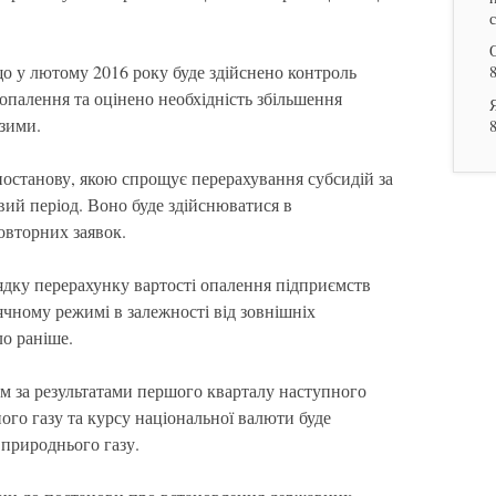
що у лютому 2016 року буде здійснено контроль
опалення та оцінено необхідність збільшення
 зими.
постанову, якою спрощує перерахування субсидій за
ий період. Воно буде здійснюватися в
овторних заявок.
ядку перерахунку вартості опалення підприємств
чному режимі в залежності від зовнішніх
ло раніше.
им за результатами першого кварталу наступного
ного газу та курсу національної валюти буде
 природнього газу.