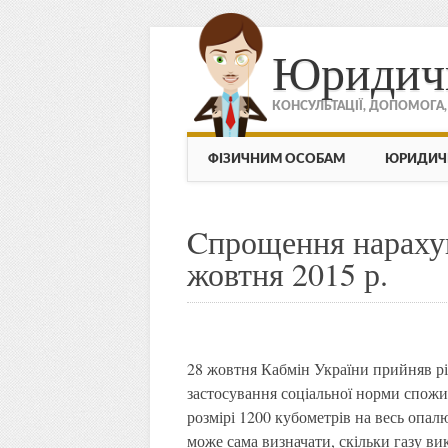
Юридич
КОНСУЛЬТАЦІЇ, ДОПОМОГА
МЕНЮ
Skip to content
ФІЗИЧНИМ ОСОБАМ
ЮРИДИЧ
Cпрощення нарахув
жовтня 2015 р.
28 жовтня Кабмін України прийняв рі
застосування соціальної норми спожи
розмірі 1200 кубометрів на весь опал
може сама визначати, скільки газу в