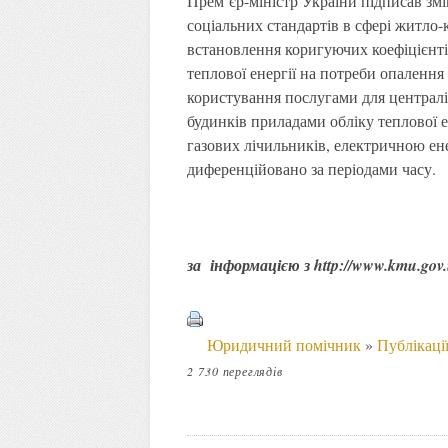
Прем’єр-міністр України підписав зм
соціальних стандартів в сфері житло
встановлення коригуючих коефіцієнтів
теплової енергії на потреби опалення
користування послугами для централ
будинків приладами обліку теплової ен
газових лічильників, електричною ен
диференційовано за періодами часу.
за інформацією з http://www.kmu.gov
Юридичний помічник
»
Публікаці
2 730 переглядів