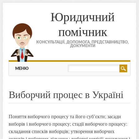
Юридичний
помічник
КОНСУЛЬТАЦІЇ, ДОПОМОГА, ПРЕДСТАВНИЦТВО,
ДОКУМЕНТИ
МЕНЮ
Skip to content
МЕНЮ
Виборчий процес в Україні
Поняття виборчого процесу та його суб’єкти; засади
виборів і виборчого процесу; стадії виборчого процесу:
складання списків виборців; утворення виборчих
округів і виборчих дільниць; виборчі комісії; висування і