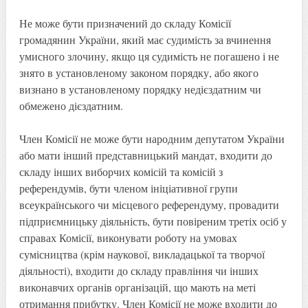
Не може бути призначений до складу Комісії
громадянин України, який має судимість за вчинення
умисного злочину, якщо ця судимість не погашено і не
знято в установленому законом порядку, або якого
визнано в установленому порядку недієздатним чи
обмежено дієздатним.
Член Комісії не може бути народним депутатом України
або мати інший представницький мандат, входити до
складу інших виборчих комісій та комісій з
референдумів, бути членом ініціативної групи
всеукраїнського чи місцевого референдуму, провадити
підприємницьку діяльність, бути повіреним третіх осіб у
справах Комісії, виконувати роботу на умовах
сумісництва (крім наукової, викладацької та творчої
діяльності), входити до складу правління чи інших
виконавчих органів організацій, що мають на меті
отримання прибутку. Член Комісії не може входити до