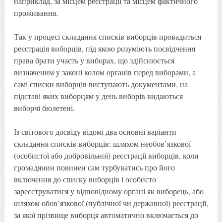
наприклад, за місцем реєстрації та місцем фактичного
проживання.
Так у процесі складання списків виборців провадиться
реєстрація виборців, під якою розуміють посвідчення
права брати участь у виборах, що здійснюється
визначеним у законі колом органів перед виборами, а
самі списки виборців виступають документами, на
підставі яких виборцям у день виборів видаються
виборчі бюлетені.
Із світового досвіду відомі два основні варіанти
складання списків виборців: шляхом необов’язкової
(особистої або добровільної) реєстрації виборців, коли
громадянин повинен сам турбуватись про його
включення до списку виборців і особисто
зареєструватися у відповідному органі як виборець, або
шляхом обов’язкової (публічної чи державної) реєстрації,
за якої прізвище виборця автоматично включається до