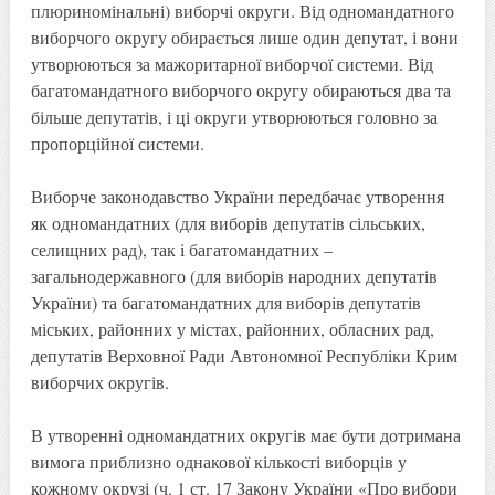
плюриномінальні) виборчі округи. Від одномандатного
виборчого округу обирається лише один депутат, і вони
утворюються за мажоритарної виборчої системи. Від
багатомандатного виборчого округу обираються два та
більше депутатів, і ці округи утворюються головно за
пропорційної системи.
Виборче законодавство України передбачає утворення
як одномандатних (для виборів депутатів сільських,
селищних рад), так і багатомандатних –
загальнодержавного (для виборів народних депутатів
України) та багатомандатних для виборів депутатів
міських, районних у містах, районних, обласних рад,
депутатів Верховної Ради Автономної Республіки Крим
виборчих округів.
В утворенні одномандатних округів має бути дотримана
вимога приблизно однакової кількості виборців у
кожному окрузі (ч. 1 ст. 17 Закону України «Про вибори