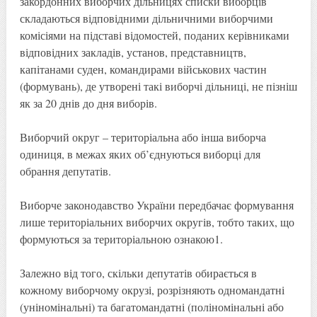
закордонних виборчих дільницях списки виборців
складаються відповідними дільничними виборчими
комісіями на підставі відомостей, поданих керівниками
відповідних закладів, установ, представництв,
капітанами суден, командирами військових частин
(формувань), де утворені такі виборчі дільниці, не пізніш
як за 20 днів до дня виборів.
Виборчий округ – територіальна або інша виборча
одиниця, в межах яких об’єднуються виборці для
обрання депутатів.
Виборче законодавство України передбачає формування
лише територіальних виборчих округів, тобто таких, що
формуються за територіальною ознакою1.
Залежно від того, скільки депутатів обирається в
кожному виборчому окрузі, розрізняють одномандатні
(уніномінальні) та багатомандатні (поліномінальні або