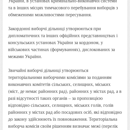
України, в установах кримінально-виконавчої системи
та в інших місцях тимчасового перебування виборців з
обмеженими можливостями пересування.
Закордонні виборчі дільниці утворюються при
дипломатичних та інших офіційних представництвах і
консульських установах України за кордоном, у
військових частинах (формуваннях), дислокованих за
межами України.
Звичайні виборчі дільниці утворюються
територіальними виборчими комісіями за поданням
виконавчих комітетів сільських, селищних, міських
(міст, де немає районних рад), районних у містах рад, а в
разі відсутності таких органів – за пропозицією
відповідно сільських, селищних, міських голів, голів
районних у містах рад або посадових осіб, які відповідно
до закону здійснюють їх повноваження. Територіальна
виборча комісія своїм рішенням визначає межі (перелік