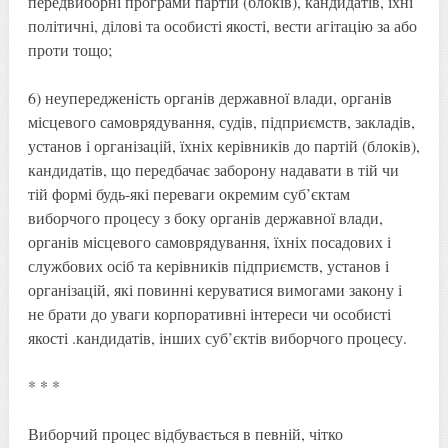
передвиборні програми партій (блоків), кандидатів, їхні
політичні, ділові та особисті якості, вести агітацію за або
проти тощо;
6) неупередженість органів державної влади, органів
місцевого самоврядування, судів, підприємств, закладів,
установ і організацій, їхніх керівників до партій (блоків),
кандидатів, що передбачає заборону надавати в тій чи
тій формі будь-які переваги окремим суб’єктам
виборчого процесу з боку органів державної влади,
органів місцевого самоврядування, їхніх посадових і
службових осіб та керівників підприємств, установ і
організацій, які повинні керуватися вимогами закону і
не брати до уваги корпоративні інтереси чи особисті
якості .кандидатів, інших суб’єктів виборчого процесу.
* * *
Виборчий процес відбувається в певній, чітко