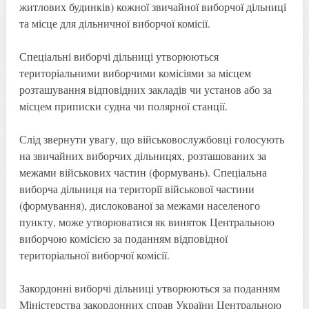
житлових будинків) кожної звичайної виборчої дільниці
та місце для дільничної виборчої комісії.
Спеціальні виборчі дільниці утворюються
територіальними виборчими комісіями за місцем
розташування відповідних закладів чи установ або за
місцем приписки судна чи полярної станції.
Слід звернути увагу, що військовослужбовці голосують
на звичайних виборчих дільницях, розташованих за
межами військових частин (формувань). Спеціальна
виборча дільниця на території військової частини
(формування), дислокованої за межами населеного
пункту, може утворюватися як виняток Центральною
виборчою комісією за поданням відповідної
територіальної виборчої комісії.
Закордонні виборчі дільниці утворюються за поданням
Міністерства закордонних справ України Центральною