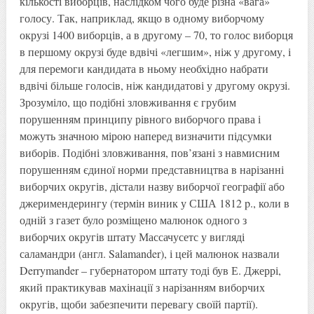
кількості виборців, наслідком чого буде різна «вага»
голосу. Так, наприклад, якщо в одному виборчому
окрузі 1400 виборців, а в другому – 70, то голос виборця
в першому окрузі буде вдвічі «легшим», ніж у другому, і
для перемоги кандидата в ньому необхідно набрати
вдвічі більше голосів, ніж кандидатові у другому окрузі.
Зрозуміло, що подібні зловживання є грубим
порушенням принципу рівного виборчого права і
можуть значною мірою наперед визначити підсумки
виборів. Подібні зловживання, пов’язані з навмисним
порушенням єдиної норми представництва в нарізанні
виборчих округів, дістали назву виборчої географії або
джеримендерингу (термін виник у США 1812 p., коли в
одній з газет було розміщено малюнок одного з
виборчих округів штату Массачусетс у вигляді
саламандри (англ. Salamander), і цей малюнок назвали
Derrymander – губернатором штату тоді був Е. Джеррі,
який практикував махінації з нарізанням виборчих
округів, щоби забезпечити перевагу своїй партії).