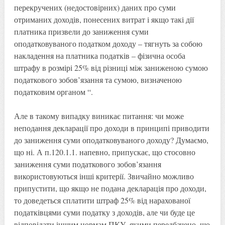
перекручених (недостовірних) даних про суми
отриманих доходів, понесених витрат і якщо такі дії
платника призвели до заниження суми
оподатковуваного податком доходу – тягнуть за собою
накладення на платника податків – фізична особа
штрафу в розмірі 25% від різниці між заниженою сумою
податкового зобов’язання та сумою, визначеною
податковим органом “.
Але в такому випадку виникає питання: чи може
неподання декларації про доходи в принципі приводити
до заниження суми оподатковуваного доходу? Думаємо,
що ні. А п.120.1.1. напевно, припускає, що стосовно
заниження суми податкового зобов’язання
використовуються інші критерії. Звичайно можливо
припустити, що якщо не подана декларація про доходи,
то доведеться сплатити штраф 25% від нарахованої
податківцями суми податку з доходів, але чи буде це
відповідати іншим нормам ПКУ, якими передбачено, що