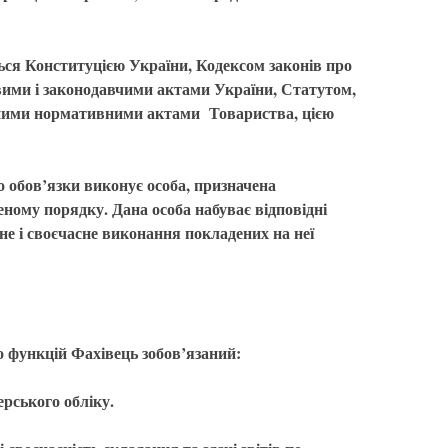
ться Конституцією України, Кодексом законів про
ими і законодавчими актами України, Статутом,
ними нормативними актами Товариства, цією
о обов’язки виконує особа, призначена
ному порядку. Дана особа набуває відповідні
існе і своєчасне виконання покладених на неї
 функцій Фахівець зобов’язаний:
рського обліку.