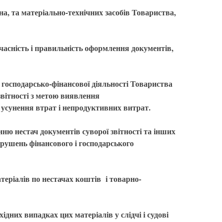
на, та матеріально-технічних засобів Товариства,
єчасність і правильність оформлення документів,
 господарсько-фінансової діяльності Товариства
звітності з метою виявлення
 усунення втрат і непродуктивних витрат.
нню нестач документів суворої звітності та інших
орушень фінансового і господарського
теріалів по нестачах коштів і товарно-
ідних випадках цих матеріалів у слідчі і судові