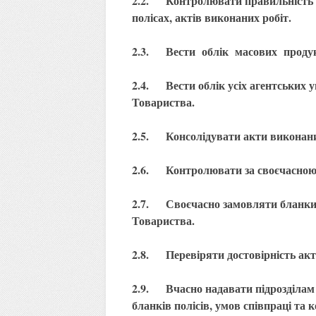
2.2. Контролювати правильність і с
полісах, актів виконаних робіт.
2.3. Вести облік масових продук
2.4. Вести облік усіх агентських у
Товариства.
2.5. Консолідувати акти виконаних 
2.6. Контролювати за своєчасною 
2.7. Своєчасно замовляти бланки п
Товариства.
2.8. Перевіряти достовірність акті
2.9. Вчасно надавати підрозділам 
бланків полісів, умов співпраці та 