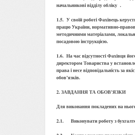
начальникові відділу обліку .
1.5. У своїй роботі Фахівець керує
працю України, нормативно-правов
методичними матеріалами, локаль
посадовою інструкцією.
1.6. На час відсутності Фахівця йог
директором Товариства у встановле
права і несе відповідальність за як
обов’язків.
2. ЗАВДАННЯ ТА ОБОВ’ЯЗКИ
Для виконання покладених на нього
2.1. Виконувати роботу з бухгалте