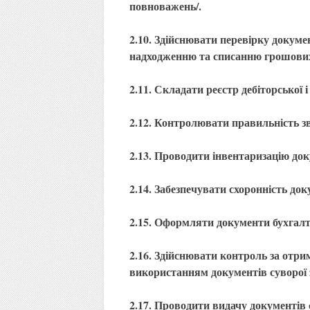
повноважень/.
2.10. Здійснювати перевірку докуме
надходженню та списанню грошових 
2.11. Складати реєстр дебіторської 
2.12. Контролювати правильність зв
2.13. Проводити інвентаризацію доку
2.14. Забезпечувати схоронність док
2.15. Оформляти документи бухгалте
2.16. Здійснювати контроль за отр
використанням документів суворої з
2.17. Проводити видачу документів с