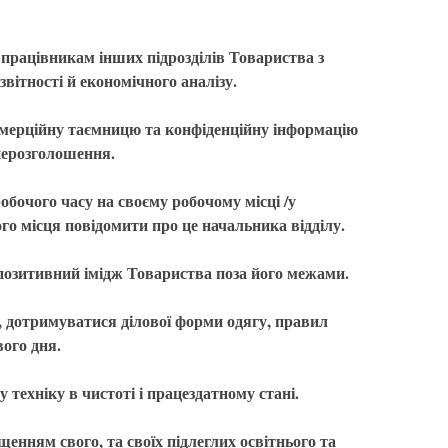
 працівникам інших підрозділів Товариства з
вітності й економічного аналізу.
омерційну таємницю та конфіденційну інформацію
 нерозголошення.
обочого часу на своєму робочому місці /у
ого місця повідомити про це начальника відділу.
позитивний імідж Товариства поза його межами.
, дотримуватися ділової форми одягу, правил
вого дня.
у техніку в чистоті і працездатному стані.
щенням свого, та своїх підлеглих освітнього та