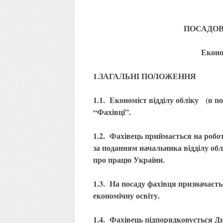
ПОСАДОВА
Еконо
1.ЗАГАЛЬНІ ПОЛОЖЕННЯ
1.1. Економіст відділу обліку (в п
“Фахівці”.
1.2. Фахівець приймається на робот
за поданням начальника відділу облі
про працю України.
1.3. На посаду фахівця призначаєть
економічну освіту.
1.4. Фахівець підпорядковується Ди