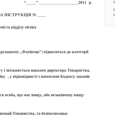
“_____” ___________________2011 р.
 ІНСТРУКЦІЯ № ____
міста відділу обліку
одальшому „Фахівець”) відноситься до категорії
у і звільняється наказом директора Товариства,
ку , у відповідності з вимогами Кодексу законів
ся особа, що має вищу, або незакінчену вищу
рекції Товариства, та безпосередньо