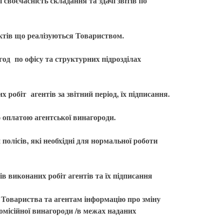
воєчасність складання та здачі звітів по
тів що реалізуються Товариством.
год по офісу та структурних підрозділах
робіт агентів за звітний період, їх підписання.
оплатою агентської винагороди.
олісів, які необхідні для нормальної роботи
в виконаних робіт агентів та їх підписання
Товариства та агентам інформацію про зміну
комісійної винагороди /в межах наданих