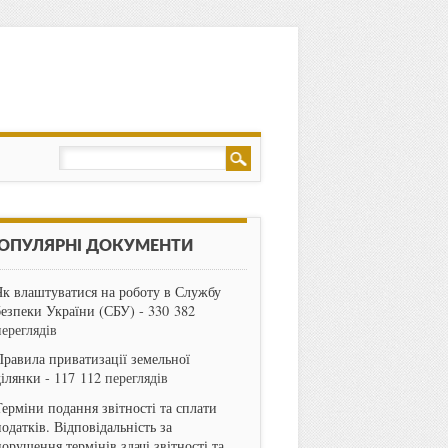
ОПУЛЯРНІ ДОКУМЕНТИ
Як влаштуватися на роботу в Службу
безпеки України (СБУ)
- 330 382
переглядів
Правила приватизації земельної
ділянки
- 117 112 переглядів
Терміни подання звітності та сплати
одатків. Відповідальність за
порушення термінів здачі звітності та