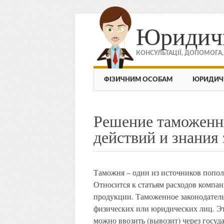
Юридич
КОНСУЛЬТАЦІЇ, ДОПОМОГА
МЕНЮ
Skip to content
ФІЗИЧНИМ ОСОБАМ
ЮРИДИЧ
Решение таможенн
действий и знания 
Таможня – один из источников попо
Относится к статьям расходов комп
продукции. Таможенное законодательс
физических или юридических лиц. Эт
можно ввозить (вывозит) через гос