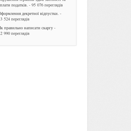
сплати податків.
- 95 076 переглядів
Оформлення декретної відпустки.
-
83 524 переглядів
Як правильно написати скаргу
-
82 990 переглядів