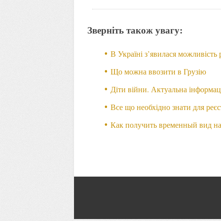
Зверніть також увагу:
В Україні з’явилася можливість
Що можна ввозити в Грузію
Діти війни. Актуальна інформаці
Все що необхідно знати для реєс
Как получить временный вид на