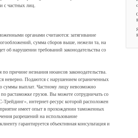
 и с частных лиц.
моженными органами считаются: затягивание
логообложений, сумма сборов выше, нежели та, на
дет об нарушении требований законодательства со
я по причине незнания нюансов законодательства.
я неверно. Подаются с нарушением ограниченных
ию суммы выплат. Частному лицу невозможно
 по растаможке грузов. Вы можете сотрудничать со
-Трейдинг», интернет-ресурс которой расположен
дприятие имеет опыт в прохождении таможенных
учения разрешений на использование
лиенту гарантируется объективная консультация и