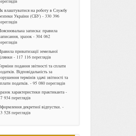
переглядів
Як влаштуватися на роботу в Службу
безпеки України (СБУ)
- 330 396
переглядів
Пояснювальна записка: правила
написання, зразок
- 304 062
переглядів
Правила приватизації земельної
ділянки
- 117 116 переглядів
Терміни подання звітності та сплати
одатків. Відповідальність за
порушення термінів здачі звітності та
сплати податків.
- 95 080 переглядів
Зразок характеристики практиканта
-
87 934 переглядів
Оформлення декретної відпустки.
-
83 528 переглядів