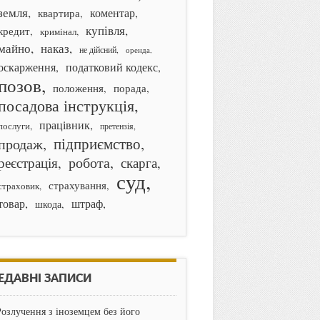
земля
коментар
квартира
купівля
кредит
кримінал
майно
наказ
не дійсний
оренда
оскарження
податковий кодекс
позов
порада
положення
посадова інструкція
працівник
послуги
претензія
підприємство
продаж
робота
реєстрація
скарга
суд
страхування
страховик
товар
штраф
шкода
ЕДАВНІ ЗАПИСИ
Розлучення з іноземцем без його