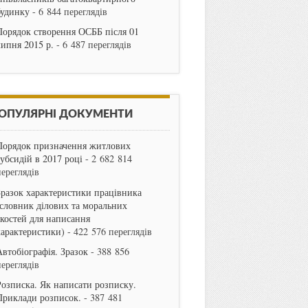
будинку
- 6 844 переглядів
Порядок створення ОСББ після 01
липня 2015 р.
- 6 487 переглядів
ОПУЛЯРНІ ДОКУМЕНТИ
Порядок призначення житлових
субсидій в 2017 році
- 2 682 814
переглядів
Зразок характеристики працівника
(словник ділових та моральних
якостей для написання
характеристики)
- 422 576 переглядів
Автобіографія. Зразок
- 388 856
переглядів
Розписка. Як написати розписку.
Приклади розписок.
- 387 481