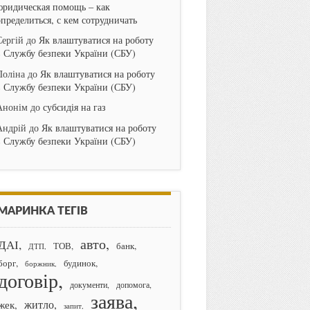
юридическая помощь – как
определиться, с кем сотрудничать
Сергій
до
Як влаштуватися на роботу
в Службу безпеки України (СБУ)
Поліна
до
Як влаштуватися на роботу
в Службу безпеки України (СБУ)
Анонім
до
субсидія на газ
Андрій
до
Як влаштуватися на роботу
в Службу безпеки України (СБУ)
МАРИНКА ТЕГІВ
авто
ДАІ
банк
ТОВ
ДТП
борг
будинок
боржник
договір
документи
допомога
заява
житло
жек
запит