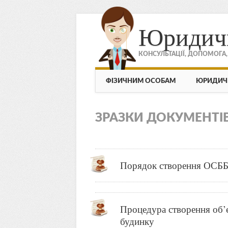
Юридич
КОНСУЛЬТАЦІЇ, ДОПОМОГА
МЕНЮ
Skip to content
ФІЗИЧНИМ ОСОБАМ
ЮРИДИЧ
ЗРАЗКИ ДОКУМЕНТІ
Порядок створення ОСББ 
Процедура створення об’є
будинку