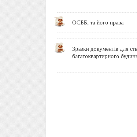
ОСББ, та його права
Зразки документів для ст
багатоквартирного будин