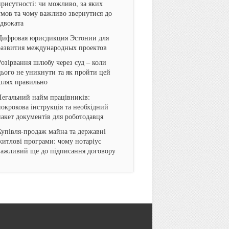
присутності: чи можливо, за яких
умов та чому важливо звернутися до
адвоката
Цифровая юрисдикция Эстонии для
развития международных проектов
Розірвання шлюбу через суд – коли
цього не уникнути та як пройти цей
шлях правильно
Легальний найм працівників:
покрокова інструкція та необхідний
пакет документів для роботодавця
Купівля-продаж майна та державні
житлові програми: чому нотаріус
важливий ще до підписання договору