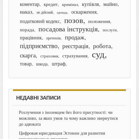
купівля
майно
коментар
кредит
кримінал
наказ
оскарження
не дійсний
оренда
позов
податковий кодекс
положення
посадова інструкція
порада
послуги
продаж
працівник
претензія
підприємство
робота
реєстрація
суд
скарга
страхування
страховик
товар
штраф
шкода
НЕДАВНІ ЗАПИСИ
Розлучення з іноземцем без його присутності: чи
можливо, за яких умов та чому важливо звернутися
до адвоката
Цифровая юрисдикция Эстонии для развития
международных проектов