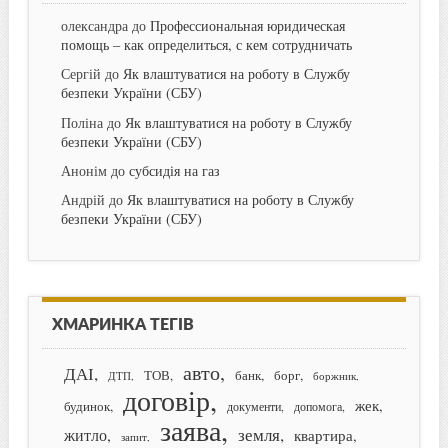
олександра
до
Профессиональная юридическая
помощь – как определиться, с кем сотрудничать
Сергій
до
Як влаштуватися на роботу в Службу
безпеки України (СБУ)
Поліна
до
Як влаштуватися на роботу в Службу
безпеки України (СБУ)
Анонім
до
субсидія на газ
Андрій
до
Як влаштуватися на роботу в Службу
безпеки України (СБУ)
ХМАРИНКА ТЕГІВ
авто
ДАІ
банк
борг
ТОВ
ДТП
боржник
договір
жек
будинок
документи
допомога
заява
земля
житло
квартира
запит