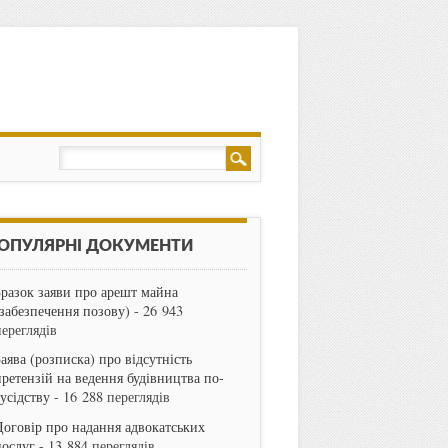
ОПУЛЯРНІ ДОКУМЕНТИ
Зразок заяви про арешт майна
(забезпечення позову)
- 26 943
переглядів
Заява (розписка) про відсутність
претензій на ведення будівництва по-
сусідству
- 16 288 переглядів
Договір про надання адвокатських
послуг
- 13 884 переглядів