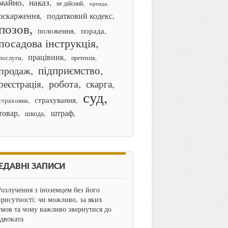
майно
наказ
не дійсний
оренда
оскарження
податковий кодекс
позов
порада
положення
посадова інструкція
працівник
послуги
претензія
підприємство
продаж
робота
реєстрація
скарга
суд
страхування
страховик
товар
штраф
шкода
ЕДАВНІ ЗАПИСИ
Розлучення з іноземцем без його
присутності: чи можливо, за яких
умов та чому важливо звернутися до
адвоката