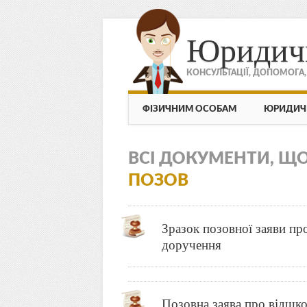
Юридич
КОНСУЛЬТАЦІЇ, ДОПОМОГА
МЕНЮ
Skip to content
ФІЗИЧНИМ ОСОБАМ
ЮРИДИЧ
ВСІ ДОКУМЕНТИ, Щ
ПОЗОВ
Зразок позовної заяви пр
доручення
Позовна заява про відшк