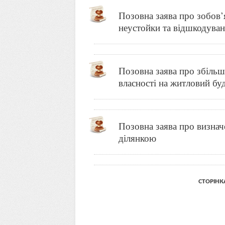
Позовна заява про зобов’
неустойки та відшкодува
Позовна заява про збільше
власності на житловий бу
Позовна заява про визна
ділянкою
СТОРІНКА