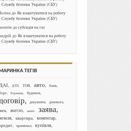
в Службу безпеки України (СБУ)
Поліна
до
Як влаштуватися на роботу
в Службу безпеки України (СБУ)
Анонім
до
субсидія на газ
Андрій
до
Як влаштуватися на роботу
в Службу безпеки України (СБУ)
МАРИНКА ТЕГІВ
авто
ДАІ
банк
ТОВ
ДТП
борг
будинок
боржник
договір
документи
допомога
заява
житло
жек
запит
земля
коментар
квартира
купівля
кредит
кримінал