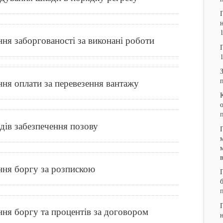
ння заборгованості за виконані роботи
ння оплати за перевезення вантажу
одів забезпечення позову
ння боргу за розпискою
ння боргу та процентів за договором