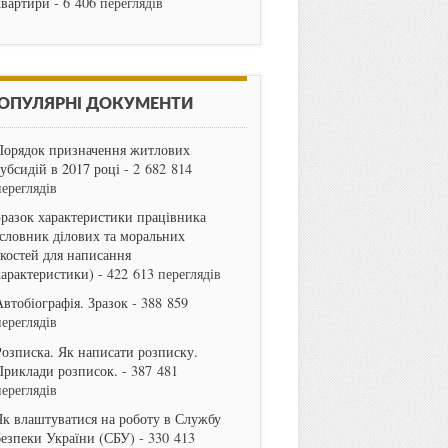
квартири
- 6 406 переглядів
ОПУЛЯРНІ ДОКУМЕНТИ
Порядок призначення житлових
субсидій в 2017 році
- 2 682 814
переглядів
Зразок характеристики працівника
(словник ділових та моральних
якостей для написання
характеристики)
- 422 613 переглядів
Автобіографія. Зразок
- 388 859
переглядів
Розписка. Як написати розписку.
Приклади розписок.
- 387 481
переглядів
Як влаштуватися на роботу в Службу
безпеки України (СБУ)
- 330 413