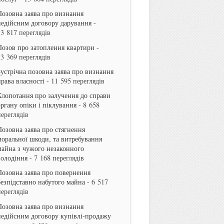
Позовна заява про визнання
недійсним договору дарування
-
13 817 переглядів
Позов про затоплення квартири
-
13 369 переглядів
Зустрічна позовна заява про визнання
права власності
- 11 595 переглядів
Клопотання про залучення до справи
органу опіки і піклування
- 8 658
переглядів
Позовна заява про стягнення
моральної шкоди, та витребування
майна з чужого незаконного
володіння
- 7 168 переглядів
Позовна заява про повернення
безпідставно набутого майна
- 6 517
переглядів
Позовна заява про визнання
недійсним договору купівлі-продажу