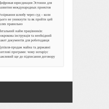
Цифровая юрисдикция Эстонии для
развития международных проектов
Розірвання шлюбу через суд – коли
цього не уникнути та як пройти цей
шлях правильно
Легальний найм працівників:
покрокова інструкція та необхідний
пакет документів для роботодавця
Купівля-продаж майна та державні
житлові програми: чому нотаріус
важливий ще до підписання договору