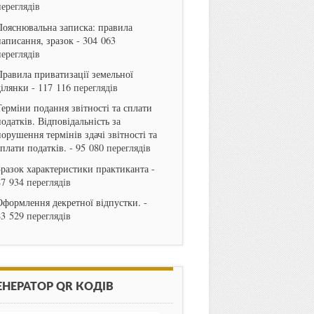
переглядів
Пояснювальна записка: правила
написання, зразок
- 304 063
переглядів
Правила приватизації земельної
ділянки
- 117 116 переглядів
Терміни подання звітності та сплати
одатків. Відповідальність за
порушення термінів здачі звітності та
сплати податків.
- 95 080 переглядів
Зразок характеристики практиканта
-
87 934 переглядів
Оформлення декретної відпустки.
-
83 529 переглядів
ЕНЕРАТОР QR КОДІВ