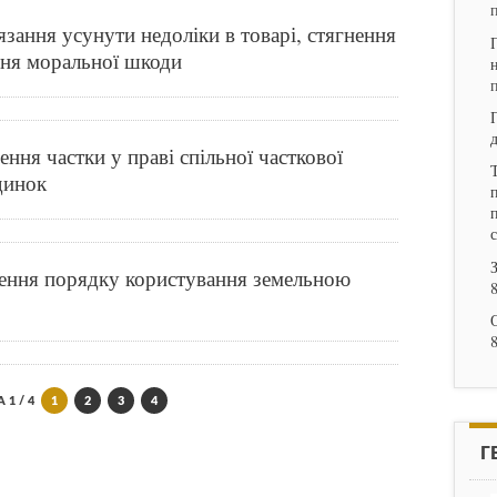
язання усунути недоліки в товарі, стягнення
ння моральної шкоди
ння частки у праві спільної часткової
динок
п
чення порядку користування земельною
 1 / 4
1
2
3
4
Г