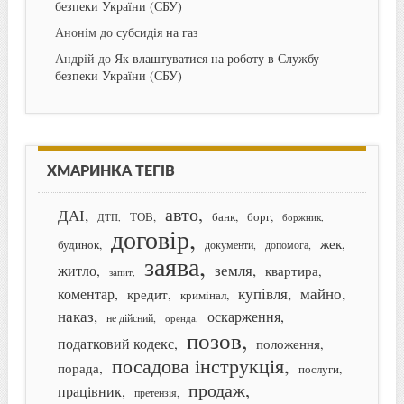
безпеки України (СБУ)
Анонім
до
субсидія на газ
Андрій
до
Як влаштуватися на роботу в Службу
безпеки України (СБУ)
ХМАРИНКА ТЕГІВ
авто
ДАІ
банк
борг
ТОВ
ДТП
боржник
договір
жек
будинок
документи
допомога
заява
земля
житло
квартира
запит
купівля
майно
коментар
кредит
кримінал
наказ
оскарження
не дійсний
оренда
позов
податковий кодекс
положення
посадова інструкція
порада
послуги
продаж
працівник
претензія