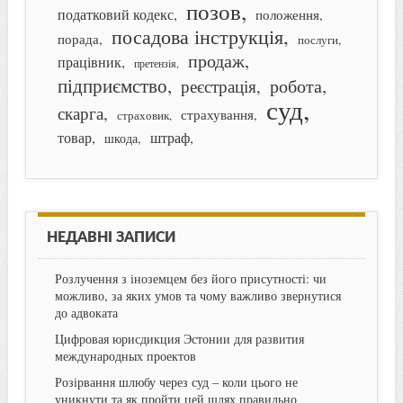
позов
податковий кодекс
положення
посадова інструкція
порада
послуги
продаж
працівник
претензія
підприємство
робота
реєстрація
суд
скарга
страхування
страховик
товар
штраф
шкода
НЕДАВНІ ЗАПИСИ
Розлучення з іноземцем без його присутності: чи
можливо, за яких умов та чому важливо звернутися
до адвоката
Цифровая юрисдикция Эстонии для развития
международных проектов
Розірвання шлюбу через суд – коли цього не
уникнути та як пройти цей шлях правильно