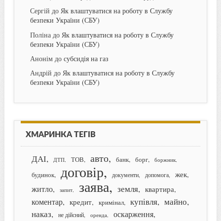
Сергій
до
Як влаштуватися на роботу в Службу
безпеки України (СБУ)
Поліна
до
Як влаштуватися на роботу в Службу
безпеки України (СБУ)
Анонім
до
субсидія на газ
Андрій
до
Як влаштуватися на роботу в Службу
безпеки України (СБУ)
ХМАРИНКА ТЕГІВ
авто
ДАІ
банк
борг
ТОВ
ДТП
боржник
договір
жек
будинок
документи
допомога
заява
земля
житло
квартира
запит
купівля
майно
коментар
кредит
кримінал
наказ
оскарження
не дійсний
оренда