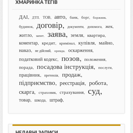
ХМАРИНКА ТЕГІВ
авто
ДАІ
банк
борг
ТОВ
ДТП
боржник
договір
жек
будинок
документи
допомога
заява
земля
житло
квартира
запит
купівля
майно
коментар
кредит
кримінал
наказ
оскарження
не дійсний
оренда
позов
податковий кодекс
положення
посадова інструкція
порада
послуги
продаж
працівник
претензія
підприємство
робота
реєстрація
суд
скарга
страхування
страховик
товар
штраф
шкода
НЕДАВНІ ЗАПИСИ