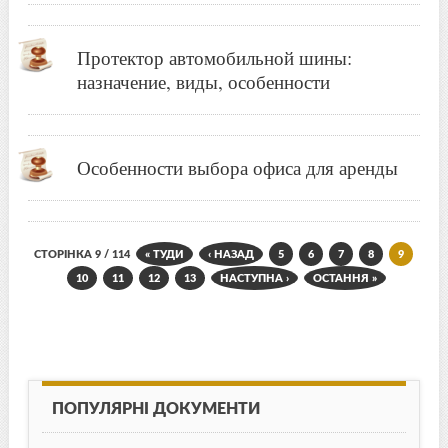
Протектор автомобильной шины:
назначение, виды, особенности
Особенности выбора офиса для аренды
СТОРІНКА 9 / 114
« ТУДИ
‹ НАЗАД
5
6
7
8
9
10
11
12
13
НАСТУПНА ›
ОСТАННЯ »
ПОПУЛЯРНІ ДОКУМЕНТИ