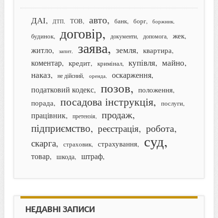
авто
ДАІ
банк
борг
ТОВ
ДТП
боржник
договір
жек
будинок
документи
допомога
заява
земля
житло
квартира
запит
купівля
майно
коментар
кредит
кримінал
наказ
оскарження
не дійсний
оренда
позов
податковий кодекс
положення
посадова інструкція
порада
послуги
продаж
працівник
претензія
підприємство
робота
реєстрація
суд
скарга
страхування
страховик
товар
штраф
шкода
НЕДАВНІ ЗАПИСИ